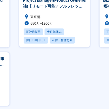
ad
Project Manager(Product Owner候
Bi
、ユニークであり稀有な経験を持つ役員陣が集まる環境
楽天にて最年少執行役員を務めた米田が率いる部署です
】
補)【リモート可能／フルフレック
候
役割に固執せずに顧客の事業成長につながる越境も歓迎するカルチャーを持ち
ス】
ス
こと（例：プロダクト改善案の連携、顧客への企業紹介など）
東京都
MVP制度/チームディナー制度
550万~1200万
月1名、Q毎に1名、成果とバリューの体現度で決定します。
VP受賞者がいるチームではチームディナーの補助を出しており、チームで
正社員採用
土日祝休み
選考プロセス】
休日120日以上
産休・育休あり
休
類選考→選考3回→オファー面談
賞与あり
面接から内定まで、オンラインにて対応可能です。
面接の他に、業務理解やカルチャー理解のため別途面談の場をご提案させてい
l事
能／