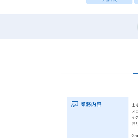
業務内容
ま
ス
そ
お
Gr