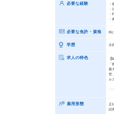
必要な経験
・
・
・
・
必要な免許・資格
特
学歴
不
求人の特色
【U
「
最
営
ル
2
す
数
雇用形態
正
試
ま