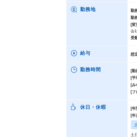
数
い
勤務地
勤
勤
事
[変
億
会
略
の
受
創
給与
想
て
業
*各
勤務時間
[勤
[
【
[み
G
[
ル
セ
休日・休暇
[年
【
[
「
ま
を
土
G