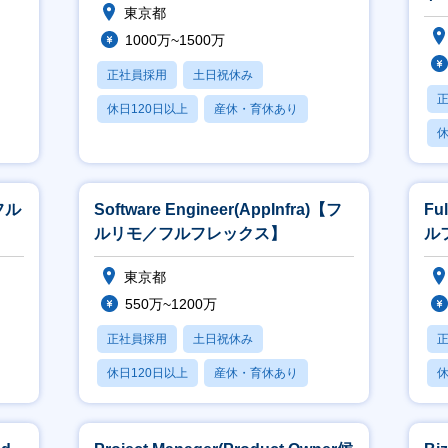
カウンターパートが、CEO/CFOをはじめとするCXOレイヤーであり、顧客
東京都
できること
1000万~1500万
キャリアパス】
正社員採用
土日祝休み
自身のWillや成果に応じて半期ごとにキャリアを広げていただくことが可能で
休日120日以上
産休・育休あり
ポジションでは以下のようなキャリアパスを想定しています。
休
賞与あり
anagement Path：影響範囲を最速であげていくためのパス
 3ヶ月後にチームリーダー（4～5名のメンバーに対しマネジメント責任を持つ
 半年後にマネージャー（20名前後のメンバーマネジメントと売上数値に対して
【フル
Software Engineer(AppInfra)【フ
Fu
Expert Path：営業としてより深めていくためのパス
 エンタープライズ専任のフィールドセールス兼カスタマーサクセス
ルリモ／フルフレックス】
ル
 セールスプランニングリーダー
クロスチャレンジ制度
東京都
年に一度、他部門に異動するチャレンジが可能な制度。
550万~1200万
様々な視点からUPSIDERを強くしたい」という想いの強い人が、挑戦をす
例）
正社員採用
土日祝休み
Growth Partnerから新規事業責任者へ（https://note.com/upsider_inc/n/n016a99
rowth PartnerからHRへ（https://note.com/upsider_inc/n/n4d9ced15f724）
休日120日以上
産休・育休あり
休
賞与あり
一緒に働くメンバー/チームの雰囲気】
ラクスルにて取締役CTOの経験を持つ泉、PKSHAにて複数のAI SaaS事業