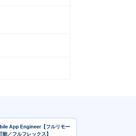
」の構築が急務となっています。これ
させてきましたが、今後はGrowthP
門全体の組織づくりからセールス戦略策定までを担
とで、営業組織としてさらなる飛躍を
させること
ロセスの確立/キャリア設計
づくり、組織づくりなど既存の手法に囚
ること
設計を一気通貫で担えること
bile App Engineer【フルリモー
会社全体の成長に大きく寄与できるこ
可能／フルフレックス】