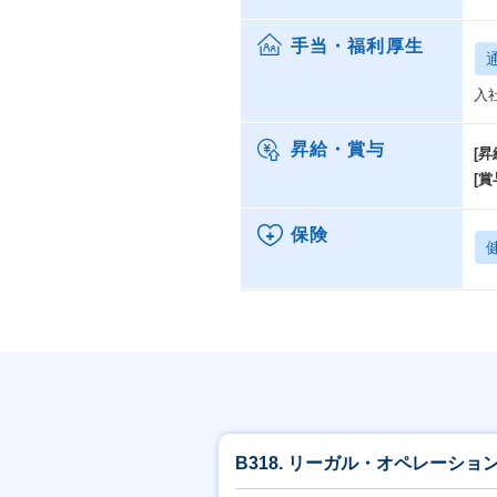
脱
ま
手当・福利厚生
ar
い
入
中
実
昇給・賞与
[昇
[賞
【
現
保険
・
・
・
今
わ
【
・
・
B318. リーガル・オペレーショ
・
と