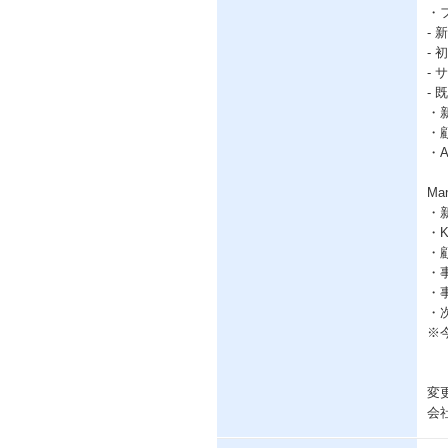
・
-
-
-
-
・
・
・
M
・
・
・
・
・
・
※
変
会