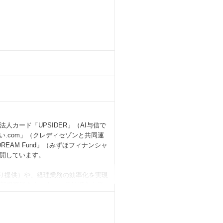
カード「UPSIDER」（AI与信で
い.com」（クレディセゾンと共同運
DREAM Fund」（みずほフィナンシャ
展開しています。
携により提供）や、経理業務の効率化を実現
いった新規事業を立ち上げ、累計導入企業
率は1%未満を維持、累計カード発行枚