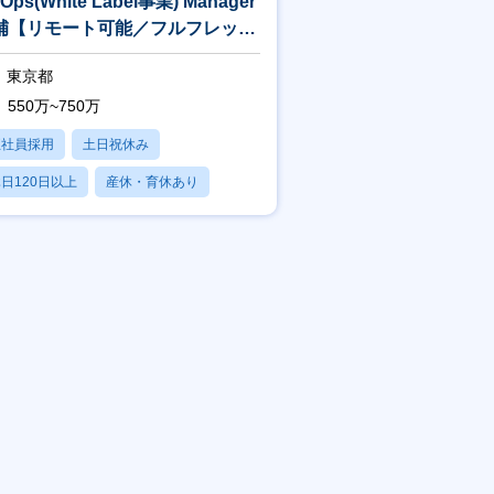
zOps(White Label事業) Manager
補【リモート可能／フルフレック
、顧客に向き合い続けられる環境であ
】
東京都
550万~750万
協力しあう文化醸成を行っています。
正社員採用
土日祝休み
日120日以上
産休・育休あり
賞与あり
ただくことがございます。