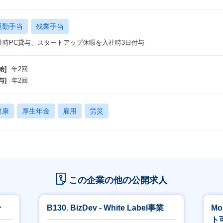
却」「メンバーの育成体制/キャリア設計」「複数プロダクトのセールス戦略
でもAIを活用した業務プロセス改善を進め、効率化とサービス品質の向上を両立
通勤手当
残業手当
tnerのみならず、Inside Sales、Partner SalesをはじめGrowth部
、事業成長を牽引する次のフェーズをリードできる方を求めています。
社時PC貸与、スタートアップ休暇を入社時3日付与
長期的には、現在カード事業責任者が担っている営業統括の業務を委譲するこ
現していきたいと考えています。
給]
年2回
与]
年2回
現在の課題と期待していること】
在、事業と組織が急拡大する中で、以下のような課題を抱えています。
新規商材の仮説検証を通し、プロダクトマーケットフィット（PMF）を実現
健康
厚生年金
雇用
労災
新メンバーに対して、また新規事業のアップデートによるオンボーディングプ
営業プロセスの効率化
後の事業成長に対し自身のご経験や知見を通した、新しいKPIの設定や事例
れず、組織をアップデートいただけることを期待しています。
ポジションの魅力】
この企業の他の公開求人
昨対比200％以上で拡大していく組織でのマネジメント、組織づくりに携われ
6商材以上を展開するマルチプロダクト環境下で、営業戦略の策定/実行/組織
ン
B130. BizDev - White Label事業
Mo
マーケティング/インサイドセールス/新規事業開発部などとも密接に関わり、
ト