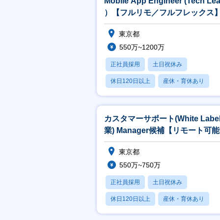
Mobile App Engineer (Tech Le
め
・
）【フルリモ／フルフレックス
・
る
東京都
・
550万~1200万
各
M
正社員採用
土日祝休み
【
休日120日以上
産休・育休あり
書
賞与あり
※
※
カスタマーサポート(White Labe
業) Manager候補【リモート可
フルフレックス】
東京都
550万~750万
正社員採用
土日祝休み
休日120日以上
産休・育休あり
賞与あり