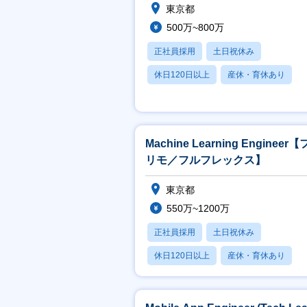
・
東京都
が
500万~800万
【
正社員採用
土日祝休み
ご
休日120日以上
産休・育休あり
本
賞与あり
・M
-
-
Machine Learning Engineer
・
-
リモ／フルフレックス】
-
・
東京都
半
550万~1200万
「
実
正社員採用
土日祝休み
- 
- G
休日120日以上
産休・育休あり
賞与あり
【
・