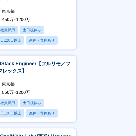
との対話を通し自身の視座を高めること
東京都
450万~1200万
す。
正社員採用
土日祝休み
日120日以上
産休・育休あり
賞与あり
）
責任を持つ）
llStack Engineer【フルリモ／フ
フレックス】
東京都
550万~1200万
るための制度です。
正社員採用
土日祝休み
32d91f）
日120日以上
産休・育休あり
賞与あり
を立ち上げ執行役員を務めた森をはじ