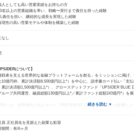
個人としても高い営業実績をお持ちの方
10名以上の営業組織を率い、戦略〜実行まで責任を持った経験
PL責任を担い、継続的な成長を実現した経験
再現性の高い営業モデルや体制を構築した経験
になし
問
PSIDERについて】
挑戦者を支える世界的な金融プラットフォームを創る」をミッションに掲げ、法人
大10億円枠、累計決済額8,500億円以上*）を中心に、請求書カード払い「支払
、累計決済額1,500億円以上*）、グロースデットファンド「UPSIDER BLUE 
グループ共同運営、融資総額130億円以上*／累計ファンド総額243億円*）を
025年には、経営者向け法人カード「PRESIDENT CARD」（JALとの提
る「UPSIDER AI経理」（業務AIが1.1億件の処理を自動実行・代替）と
10万社以上に到達。
社員
正社員化を見据えた副業も歓迎
用期間：有/6ヶ月
た、祖業の「UPSIDER」では累計与信枠5兆円以上を提供し、不正利用発生