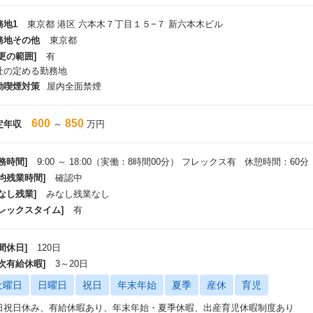
340,000枚以上*、アップロードされた領収書数は160万枚以上*と、プロダ
ます。
務地1
東京都 港区 六本木７丁目１５−７ 新六本木ビル
務地その他
東京都
業成長としては、年間売上規模約100億円*、かつ年間売上成長率50%以上*を継
更の範囲]
有
円の資金調達を実施し、累計資金調達額は600億円を突破。2025年7月には
社の定める勤務地
的グループインを発表し、従来からの共創領域に加えて、AI与信や新たな金
競争力を本質から高める金融エコシステムの創出に挑んでいます。
動喫煙対策
屋内全面禁煙
業者は引き続き経営株主として参画し、上場も視野に入れながら、挑戦者を支
600
850
定年収
～
万円
います。私たちは今後も、挑戦する企業と、それを支える社会を前進させるべ
創出を加速させていきます。
種数値は2025年11月末時点
務時間]
9:00 ～ 18:00（実働：8時間00分） フレックス有 休憩時間：60分
平均残業時間]
確認中
職種について】
なし残業]
みなし残業なし
rowth Partnerは名前の通り、「企業の成長に伴走する」ことがミッション
フレックスタイム]
有
ス」としての役割だけではなく、お客様のビジネスモデルを構造的に把握し、
ス」の役割まで、一気通貫して伴走するUPSIDER独自のポジションです。
間休日]
120日
募集背景】
年次有給休暇]
3～20日
挑戦者を支える金融プラットフォーム」として急成長を続け、累計導入社数は10
た、プラットフォーム化を目指すため新規プロダクトを複数立ち上げており、
土曜日
日曜日
祝日
年末年始
夏季
産休
育児
行い切れないフェーズに入りました。
日祝日休み、有給休暇あり、年末年始・夏季休暇、出産育児休暇制度あり
rowth Partnerも20名を超える規模へ拡大しましたが（2025年5月時点）