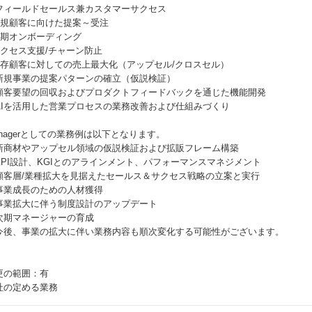
フィールドセールス兼カスタマーサクセス
 新規顧客に向けた提案～受注
 初期オンボーディング
 サクセス支援/チャーン防止
 既存顧客に対しての売上最大化（アップセル/クロスセル）
新規事業の提案パターンの確立（仮説検証）
顧客要望の回収およびプロダクトフィードバックを通じた機能開発
AIを活用した営業プロセスの業務改善および仕組みづくり
anagerとしての業務例は以下となります。
新商材やアップセル領域の仮説検証および拡販フレーム構築
KPI設計、KGIとのアラインメント、パフォーマンスマネジメント
顧客層/業種拡大を見据えたセールス＆サクセス戦略の立案と実行
事業成長のための人材獲得
事業拡大に伴う制度設計のアップデート
次期マネージャーの育成
今後、事業の拡大に伴い業務内容も順次変化する可能性がございます。
更の範囲：有
社の定める業務