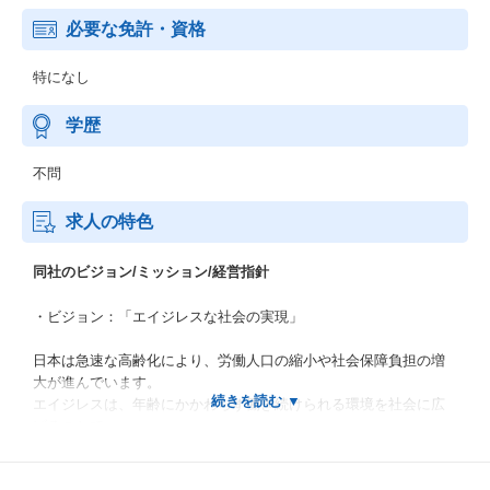
必要な免許・資格
特になし
学歴
不問
求人の特色
同社のビジョン/ミッション/経営指針
・ビジョン：「エイジレスな社会の実現」
日本は急速な高齢化により、労働人口の縮小や社会保障負担の増
大が進んでいます。
エイジレスは、年齢にかかわらず働き続けられる環境を社会に広
げることで、
シニアが「支えられる側」から「支える側」としてより長く社会
参加できる構造をつくり、