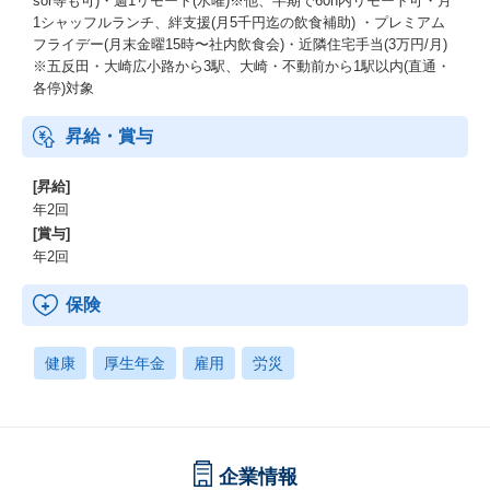
sor等も可)・週1リモート(水曜)※他、半期で60h内リモート可・月
1シャッフルランチ、絆支援(月5千円迄の飲食補助) ・プレミアム
フライデー(月末金曜15時〜社内飲食会)・近隣住宅手当(3万円/月)
※五反田・大崎広小路から3駅、大崎・不動前から1駅以内(直通・
各停)対象
昇給・賞与
[昇給]
年2回
[賞与]
年2回
保険
健康
厚生年金
雇用
労災
企業情報