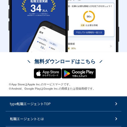
無料ダウンロードはこちら
※App StoreはApple Inc.のサービスマークです。
※Android、Google PlayはGoogle Inc.の商標または登録商標です。
type転職エージェントTOP
転職エージェントとは