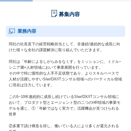
募集内容
業務内容
同社の社長直下の経営戦略担当として、非連続/連続的な成長に向
けた様々な全社の課題解決に取り組んでいただきます。
同社は「年齢によるしがらみをなくす」をミッションに、ミドル~
シニア層×人材領域において事業展開を行っています。
その中で特に慢性的な人手不足状態であり、よりスキルベースで
人材が活躍しやすいSIer/DX/ITコンサル領域へのバーティカル領域
に現在は注力しています。
この5~10年連続的に成長し続けているSIer/DX/ITコンサル領域に
おいて、プロダクト型とエージェント型の二つのHR領域の事業モ
デルを通じ、①「年齢ではなく実力で」活躍機会が見つけられる
世界
②多重下請け構造を排し、働いている人により多くが還元される