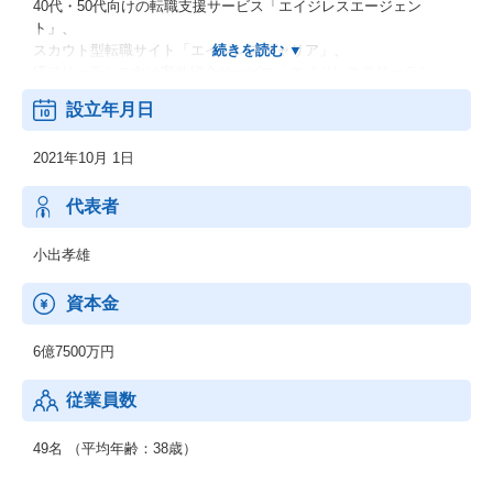
40代・50代向けの転職支援サービス「エイジレスエージェン
ト」、
スカウト型転職サイト「エイジレスキャリア」、
ITフリーランス向け案件紹介サービス「エイジレスフリーラン
ス」です。
設立年月日
加えて、
営業顧問サービス「エイジレスセールスプロ」、
2021年10月 1日
DX支援を行う「エイジレスデジタルソリューション」も展開。
ミドル・シニア人材の経験とスキルを企業の成長に接続し、人手
不足やDX推進といった経営課題の解決を支援しています。
代表者
2025年にはシリーズAで5.6億円を調達し、累計調達額は6.7億円。
黒字継続かつ前年比200％成長の中、事業拡大を進めています。
小出孝雄
資本金
6億7500万円
従業員数
49名 （平均年齢：38歳）