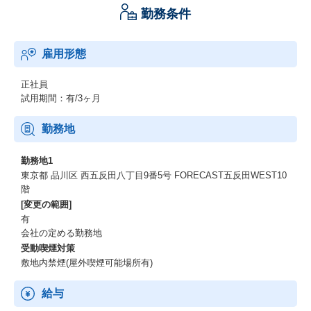
労働力不足の解消と社会保障制度の持続性に寄与します。
勤務条件
・ミッション：「年齢によるしがらみをなくす」
雇用形態
多くの人が生涯を通じて成長と挑戦を続けられるサービスの提供
を行い、年齢によるしがらみに囚われない新しい働き方をつくり
ます。
正社員
人と企業の“年齢の壁”を取り払い、誰もが「何歳からでも挑戦でき
試用期間：有/3ヶ月
る」「何歳でも活躍できる」環境を目指しています。
勤務地
・経営指針：「社会性とビジネスの両立」
勤務地1
社会的課題の解決と事業成長の両立を軸に、持続可能な経営を追
東京都 品川区 西五反田八丁目9番5号 FORECAST五反田WEST10
求します。
階
短期的なイグジットを目的とせず、社会に長期的な価値をもたら
[変更の範囲]
すビジネスを構築することを重視。
有
上場を視野に入れながらも、利益と社会性のバランスを保ち、“年
会社の定める勤務地
齢によるしがらみをなくす”というミッションの実現に向けて挑戦
受動喫煙対策
を続けます。
敷地内禁煙(屋外喫煙可能場所有)
給与