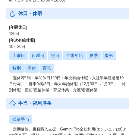
有（コアタイム：10:00～16:00）
休日・休暇
[年間休日]
120日
[年次有給休暇]
10～20日
土曜日
日曜日
祝日
年末年始
夏季
慶弔
特別
産休
育児
・週休2日制・年間休日120日・年次有給休暇（入社半年経過後10
日付与）・夏季休暇3⽇・年末年始休暇（12⽉30⽇～1⽉3⽇）・特
別休暇・産前/産後休業・育児休業・介護/看護休業
手当・福利厚生
残業手当
・定期健診、書籍購入支援・Gemini Pro全社利用(エンジニアはCur