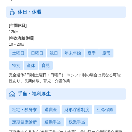
休日・休暇
[年間休日]
125日
[年次有給休暇]
10～20日
土曜日
日曜日
祝日
年末年始
夏季
慶弔
特別
産休
育児
完全週休2日制(土曜日・日曜日) ※シフト制の場合は異なる可能
性あり、長期休暇、育児・介護休業
手当・福利厚生
社宅・独身寮
退職金
財形貯蓄制度
生命保険
定期健康診断
通勤手当
残業手当
プラチナくるみん(子育てサポート企業)、テレワーク先駆者百選認