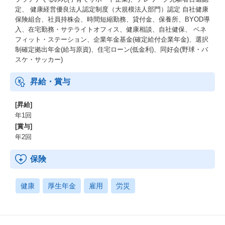
定、 健康経営優良法人認定制度（大規模法人部門）認定 自社健康
保険組合、社員持株会、時間短縮勤務、貸付金、保養所、BYOD導
入、在宅勤務・サテライトオフィス、健康相談、自社健保、 ベネ
フィット・ステーション、企業年金基金(確定給付企業年金)、選択
制確定拠出年金(給与原資)、住宅ローン(低金利)、同好会(野球・バ
スケ・サッカー)
昇給・賞与
[昇給]
年1回
[賞与]
年2回
保険
健康
厚生年金
雇用
労災