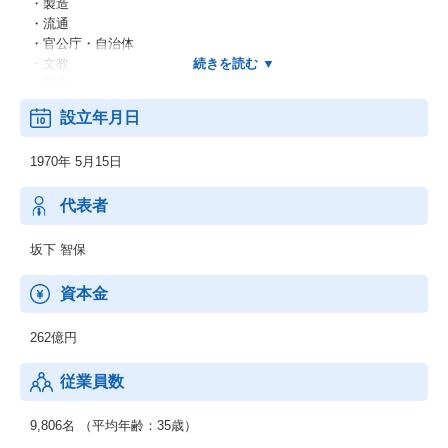
・製造
・流通
・官公庁・自治体
・文教
・医療
・他
設立年月日
＜業務別＞
・EC
1970年 5月15日
・CRM
・SFA
・SCM
代表者
・ERP
・WEB
坂下 智保
・他
＜IT基盤、ネットワーク＞
資本金
・ネットワーク
・セキュリティ
262億円
・先端IT
・ミドルウェア
従業員数
◆制御系システムサービス
＜移動体通信制御開発＞
9,806名 （平均年齢：35歳）
・移動体通信端末