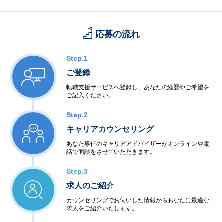
・交換機・基地局システム
＜産業用制御開発＞
・家電機器制御
応募の流れ
・工場制御
＜社会・公共制御開発＞
・衛星・航空制御
Step.1
・交通機関・車輌制御
ご登録
・ビル・店舗設備制御
・電力・エネルギー制御
転職支援サービスへ登録し、あなたの経歴やご希望を
ご記入ください。
・通信インフラ制御
＜半導体等ハードウェア開発＞
Step.2
・LSI・FPGA設計
・電子回路設計・生産
キャリアカウンセリング
あなた専任のキャリアアドバイザーがオンラインや電
◆アウトソーシングサービス
話で面談をさせていただきます。
＜システム運用保守サービス＞
・業務運用
Step.3
・オペレーション
求人のご紹介
・ネットワーク管理
・ファシリティ管理
カウンセリングでお伺いした情報からあなたに最適な
・ヘルプデスク
求人をご紹介いたします。
＜インターネットサービス＞