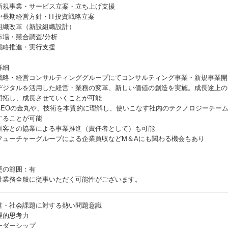
新規事業・サービス立案・立ち上げ支援
中長期経営方針・IT投資戦略立案
組織改革（新設組織設計）
市場・競合調査/分析
戦略推進・実行支援
詳細
戦略・経営コンサルティンググループにてコンサルティング事業・新規事業開
デジタルを活用した経営・業務の変革、新しい価値の創造を実施。成長途上の
開拓し、成長させていくことが可能
CEOの金丸や、技術を本質的に理解し、使いこなす社内のテクノロジーチー
することが可能
顧客との協業による事業推進（責任者として）も可能
フューチャーグループによる企業買収などM＆Aにも関わる機会もあり
更の範囲：有
社業務全般に従事いただく可能性がございます。
営・社会課題に対する熱い問題意識
理的思考力
ーダーシップ