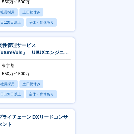
550万~1500万
正社員採用
土日祝休み
日120日以上
産休・育休あり
賞与あり
弱性管理サービス
utureVuls」 UI/UXエンジニア
 クリエイティブディレクター
東京都
550万~1500万
正社員採用
土日祝休み
日120日以上
産休・育休あり
賞与あり
プライチェーン DXリードコンサ
タント