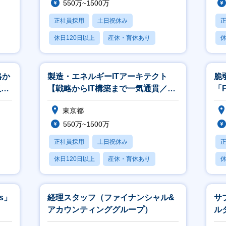
550万~1500万
正社員採用
土日祝休み
休日120日以上
産休・育休あり
休
賞与あり
略か
製造・エネルギーITアーキテクト
脆
収
【戦略からIT構築まで一気通貫／平
「F
均年収822万円】
兼
東京都
550万~1500万
正社員採用
土日祝休み
休日120日以上
産休・育休あり
休
賞与あり
s」
経理スタッフ（ファイナンシャル&
サ
アカウンティンググループ）
ル