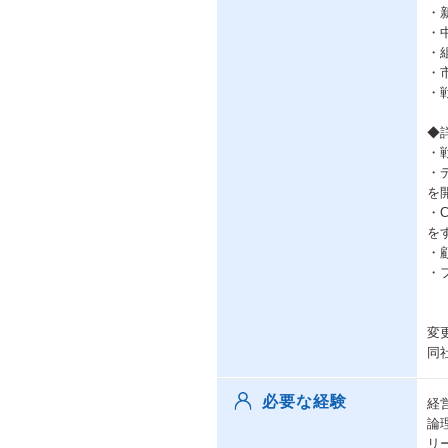
・
・
・
・
・
◆
・
・
を
・
を
・
・
変
同
必要な経験
経
論
リ