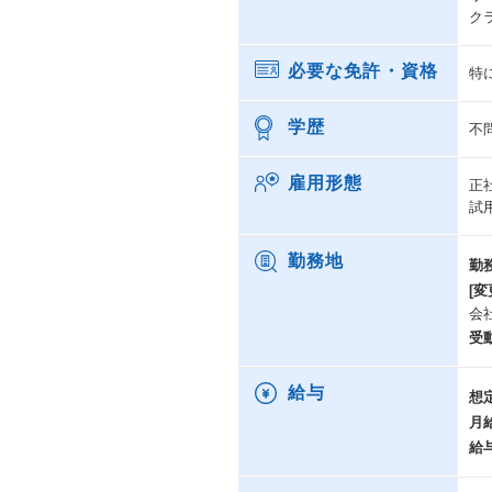
ク
必要な免許・資格
特
学歴
不
雇用形態
正
試
勤務地
勤
[変
会
受
給与
想
月
給