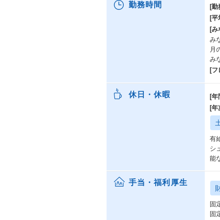
勤務時間
[勤
[
[み
みな
月
み
[
休日・休暇
[年
[
有給
シ
能
手当・福利厚生
固
固