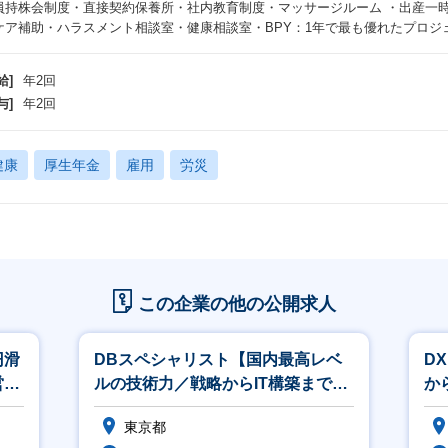
員持株会制度・直接契約保養所・社内教育制度・マッサージルーム ・出産一時
ケア補助・ハラスメント相談室・健康相談室・BPY：1年で最も優れたプロジ
給]
年2回
与]
年2回
健康
厚生年金
雇用
労災
この企業の他の公開求人
円滑
DBスペシャリスト【国内最高レベ
D
営を
ルの技術力／戦略からIT構築まで一
か
気通貫／平均年収822万円】
8
東京都