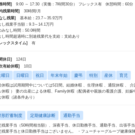
務時間]
9:00 ～ 17:30（実働：7時間30分） フレックス有 休憩時間：60分
平均残業時間]
30時間/月
なし残業]
基本給：23.7～35.9万円
し残業手当額：9.3～14.1万円
のみなし時間：50.0時間
なし時間超過時に別途残業代を支給：支給あり
フレックスタイム]
有
間休日]
124日
年次有給休暇]
10日
土曜日
日曜日
祝日
年末年始
慶弔
特別
産休
育児
休暇は試用期間中については5日間。結婚休暇 、生理休暇 、通院休暇 、 介護休暇 、 
ュ休暇 ） 妻の出産による休暇、Family休暇（配偶者や親族の看護介護、妊
な休暇（諸条件あり）
財形貯蓄制度
定期健康診断
通勤手当
定残業手当（50時間相当額）、深夜手当、休日勤務手当、通勤手当、出張手
定残業手当と休日勤務手当はございません。 ・フューチャーグループ健康保