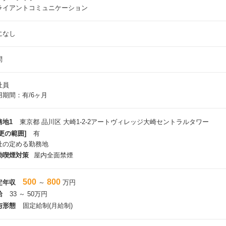
ライアントコミュニケーション
になし
問
社員
用期間：有/6ヶ月
務地1
東京都 品川区 大崎1-2-2アートヴィレッジ大崎セントラルタワー
更の範囲]
有
社の定める勤務地
動喫煙対策
屋内全面禁煙
500
800
定年収
～
万円
給
33 ～ 50万円
与形態
固定給制(月給制)