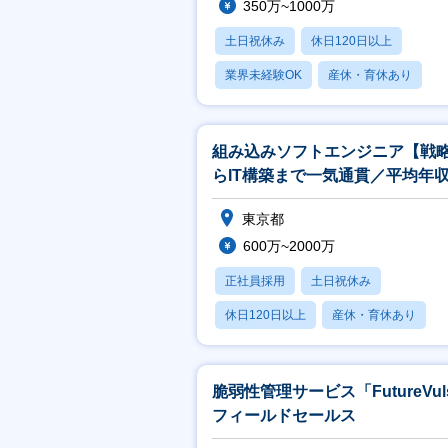
350万~1000万
土日祝休み
休日120日以上
業界未経験OK
産休・育休あり
賞与あり
組み込みソフトエンジニア【戦
らIT構築まで一気通貫／平均年
822万円】
東京都
600万~2000万
正社員採用
土日祝休み
休日120日以上
産休・育休あり
賞与あり
脆弱性管理サービス「FutureVul
フィールドセールス