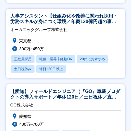
人事アシスタント【仕組み化や改善に関われ採用・
労務スキルが身につく環境／年商120億円超の事業
会社】
オーガニックグループ株式会社
東京都
300万~450万
正社員採用
職種・業界未経験OK
20代におすすめ
土日祝休み
休日120日以上
【愛知】フィールドエンジニア（『GO』車載プロダ
クトの導入サポート／年休120日／土日祝休／直行
直帰
GO株式会社
愛知県
400万~700万