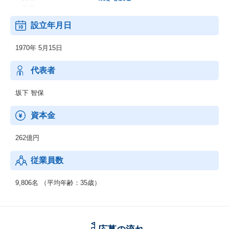
・医療
・他
設立年月日
＜業務別＞
・EC
1970年 5月15日
・CRM
・SFA
・SCM
代表者
・ERP
・WEB
坂下 智保
・他
＜IT基盤、ネットワーク＞
資本金
・ネットワーク
・セキュリティ
262億円
・先端IT
・ミドルウェア
従業員数
◆制御系システムサービス
＜移動体通信制御開発＞
9,806名 （平均年齢：35歳）
・移動体通信端末
・交換機・基地局システム
＜産業用制御開発＞
・家電機器制御