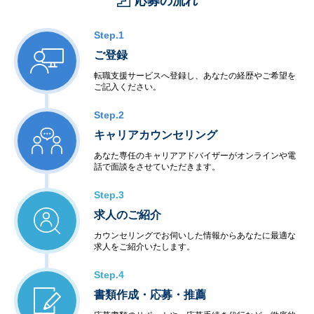
応募の流れ
・工場制御
＜社会・公共制御開発＞
・衛星・航空制御
Step.1
・交通機関・車輌制御
ご登録
・ビル・店舗設備制御
・電力・エネルギー制御
転職支援サービスへ登録し、あなたの経歴やご希望を
ご記入ください。
・通信インフラ制御
＜半導体等ハードウェア開発＞
Step.2
・LSI・FPGA設計
・電子回路設計・生産
キャリアカウンセリング
あなた専任のキャリアアドバイザーがオンラインや電
◆アウトソーシングサービス
話で面談をさせていただきます。
＜システム運用保守サービス＞
・業務運用
Step.3
・オペレーション
求人のご紹介
・ネットワーク管理
・ファシリティ管理
カウンセリングでお伺いした情報からあなたに最適な
・ヘルプデスク
求人をご紹介いたします。
＜インターネットサービス＞
・データセンター
Step.4
・ハウジング・ホスティング
書類作成・応募・推薦
・セキュリティ
＜教育サービス＞