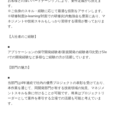
お客様との深いパートナーシップにより、要件定義から担えま
す。
※ご自身のスキル・経験に応じて最適な役割をアサインします。
※研修制度(e-learning/対面での研修)社内勉強会も豊富にあり、マ
ネジメントや技術スキルもしっかり習得する環境が整っておりま
す。
【入社者のご経験】
■
アプリケーションの保守開発経験者/新規開発の経験者/3次受けSIe
rでの開発経験など多様なご経験の方が活躍しています。
【部門の魅力】
■
当部門は4年連続で社内の優秀プロジェクトの表彰を受けており、
本作業を通じて、同開発部門が有する技術領域の知見、マネジメ
ントスキルを身に付けることが可能です。将来はプロジェクトリ
ーダーとして案件を牽引する立場での活躍も可能と考えていま
す。