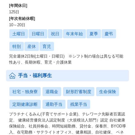
[年間休日]
125日
[年次有給休暇]
10～20日
土曜日
日曜日
祝日
年末年始
夏季
慶弔
特別
産休
育児
完全週休2日制(土曜日・日曜日) ※シフト制の場合は異なる可能
性あり、長期休暇、育児・介護休業
手当・福利厚生
社宅・独身寮
退職金
財形貯蓄制度
生命保険
定期健康診断
通勤手当
残業手当
プラチナくるみん(子育てサポート企業)、テレワーク先駆者百選認
定、 健康経営優良法人認定制度（大規模法人部門）認定 自社健康
保険組合、社員持株会、時間短縮勤務、貸付金、保養所、BYOD導
入、在宅勤務・サテライトオフィス、健康相談、自社健保、 ベネ