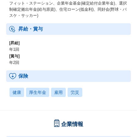
フィット・ステーション、企業年金基金(確定給付企業年金)、選択
制確定拠出年金(給与原資)、住宅ローン(低金利)、同好会(野球・バ
スケ・サッカー)
昇給・賞与
[昇給]
年1回
[賞与]
年2回
保険
健康
厚生年金
雇用
労災
企業情報