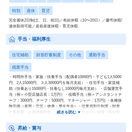
特別
産休
育児
完全週休2日制(土、日、祝日)／有給休暇（10〜20日）／慶弔休暇/
連休取得可能／産前産後休暇・育児休暇
手当・福利厚生
住宅補助
財形貯蓄制度
その他
通勤手当
残業手当
・時間外手当・家族・扶養手当（配偶者10000円・子ども1人5000
円、2人15000円、３人30000円を毎月支給）・住宅手当・家賃補
助（扶養あり15000円・扶養なし10000円毎月支給） ・店舗運営手
当（例＝小型店舗店長：1万円）・役職手当（例＝アシスタントチ
ーフ：3000円、チーフ：5000円、マネージャー：1万円) ・各種保
険完備（雇用・労災・健康・厚生年金）・従業員割引制度・財形
貯蓄制度・社員持株制度・メンタルヘルスサポート制度・時短勤
務制度・保養所
昇給・賞与