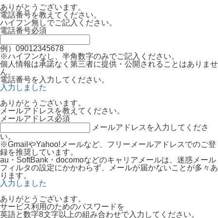
ありがとうございます。
電話番号を教えてください。
ハイフン無しでご記入ください。
電話番号
必須
例）09012345678
※ハイフンなし、半角数字のみでご記入ください。
個人情報は承諾なく第三者に提供・公開されることはありませ
ん。
電話番号を入力してください。
入力しました
ありがとうございます。
メールアドレスを教えてください。
メールアドレス
必須
メールアドレスを入力してくださ
い。
※GmailやYahoo!メールなど、フリーメールアドレスでのご登
録を推奨しています。
au・SoftBank・docomoなどのキャリアメールは、迷惑メール
フィルタの設定にかかわらず、メールが届かないことが多々あ
ります。
入力しました
ありがとうございます。
サービス利用のためのパスワードを
英語と数字8文字以上の組み合わせで入力してください。