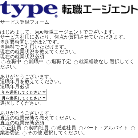
サービス登録フォーム
はじめまして。type転職エージェントでございます。
サービス利用にあたり、何点か質問させていただきます。
※所要時間は1分ほどです。
※無料でご利用いただけます。
現在の就業状況を教えてください。
現在の就業状況
必須
在職中
離職中
退職予定
就業経験なし
選択してく
ださい。
ありがとうございます。
退職年月を教えてください。
退職年月
必須
選択してください。
ありがとうございます。
直近の就業形態を教えてください。
直近の就業形態
必須
正社員
契約社員
派遣社員
パート・アルバイト
業務委託
その他
選択してください。