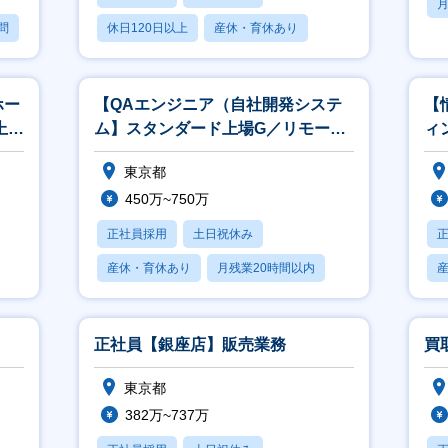
月
問
休日120日以上
産休・育休あり
月残業20時間以内
ホー
【QAエンジニア（自社開発システ
【
上場
ム】スタンダード上場G／リモート
ィ
可(ハイブリッド)
略
東京都
450万~750万
正社員採用
土日祝休み
産休・育休あり
月残業20時間以内
賞与あり
正社員【銀座店】販売業務
買
東京都
382万~737万