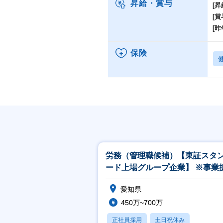
昇給・賞与
[昇
[賞
[昨
保険
労務（管理職候補）【東証スタ
ード上場グループ企業】 ※事業
に伴う増員募集
愛知県
450万~700万
正社員採用
土日祝休み