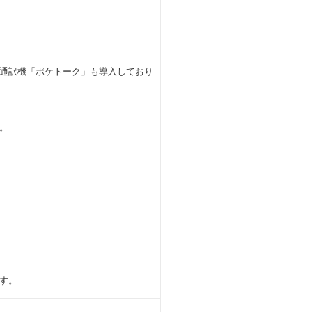
I通訳機「ポケトーク」も導入しており
。
す。