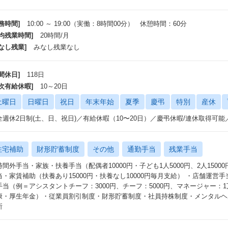
務時間]
10:00 ～ 19:00（実働：8時間00分） 休憩時間：60分
平均残業時間]
20時間/月
なし残業]
みなし残業なし
間休日]
118日
年次有給休暇]
10～20日
土曜日
日曜日
祝日
年末年始
夏季
慶弔
特別
産休
全週休2日制(土、日、祝日)／有給休暇（10〜20日）／慶弔休暇/連休取得可
住宅補助
財形貯蓄制度
その他
通勤手当
残業手当
時間外手当・家族・扶養手当（配偶者10000円・子ども1人5000円、2人1500
当・家賃補助（扶養あり15000円・扶養なし10000円毎月支給） ・店舗運営
手当（例＝アシスタントチーフ：3000円、チーフ：5000円、マネージャー：
康・厚生年金）・従業員割引制度・財形貯蓄制度・社員持株制度・メンタルヘ
所