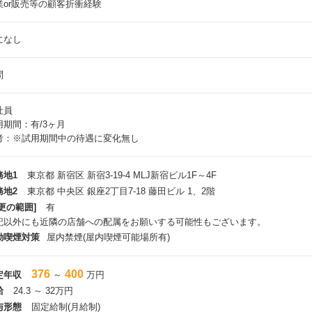
業or販売等の顧客折衝経験
になし
問
社員
用期間：有/3ヶ月
考：※試用期間中の待遇に変化無し
務地1
東京都 新宿区 新宿3-19-4 MLJ新宿ビル1F～4F
務地2
東京都 中央区 銀座2丁目7-18 藤田ビル 1、2階
更の範囲]
有
記以外にも近隣の店舗への配属をお願いする可能性もございます。
動喫煙対策
屋内禁煙(屋内喫煙可能場所有)
376
400
定年収
～
万円
給
24.3 ～ 32万円
与形態
固定給制(月給制)