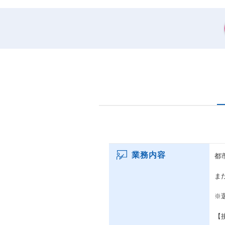
業務内容
都
ま
※
【