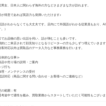
若男女、日本人に関わらず海外の方などさまざまな方が訪れます。
語が得意であれば英語力も発揮いただけます♪
英語がわからなくても大丈夫です。店内にて外国語がわかる従業員もおり、A
す。）
客でお品物の思い出話を伺い、話が弾むことも多いです。
期的にご来店されて顔見知りとなるリピータ―の方も少しずつ増えていきます
接客対応以外は買取品のデータ入力など事務業務を行います。
具体的な仕事≫
商品や売り場の説明・ご案内
レジ打ち
修理・メンテナンスの受付
電話対応（商品に関する問い合わせ・お客様へのご連絡など）
更の範囲：有
選考途中で適性を鑑み、買取業務からスタートしていただく可能性もございま