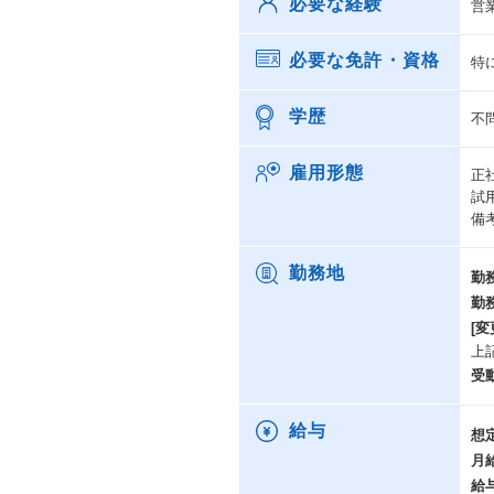
必要な経験
営
必要な免許・資格
特
学歴
不
雇用形態
正
試
備
勤務地
勤
勤
[変
上
受
給与
想
月
給