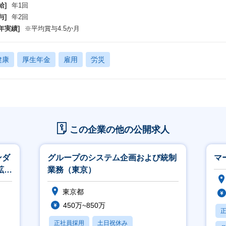
給]
年1回
与]
年2回
年実績]
※平均賞与4.5か月
健康
厚生年金
雇用
労災
この企業の他の公開求人
ンダ
グループのシステム企画および統制
マ
拡大
業務（東京）
東京都
450万~850万
正社員採用
土日祝休み