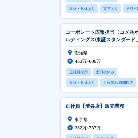
産休・育休あり
賞与あり
学歴不
コーポレート広報担当〈コメ兵
ルディングス/東証スタンダード
企業〉
愛知県
453万~605万
正社員採用
土日祝休み
産休・育休あり
月残業20時間以内
賞与あり
正社員【渋谷店】販売業務
東京都
382万~737万