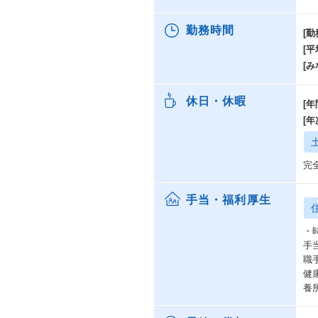
勤務時間
[勤
[
[み
休日・休暇
[年
[
完
手当・福利厚生
・
手
職
健
養