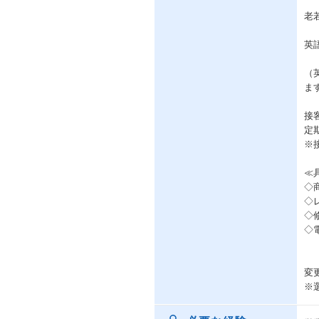
老
英
（
ま
接
定
※
≪
◇
◇
◇
◇
変
※