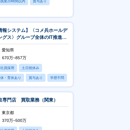
残業20時間以内
賞与あり
学歴不問
情報システム】〈コメ兵ホールデ
ングス〉グループ全体のIT推進戦
愛知県
670万~857万
正社員採用
土日祝休み
産休・育休あり
賞与あり
学歴不問
取専門店 買取業務（関東）
東京都
370万~500万