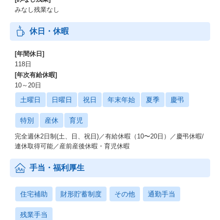
みなし残業なし
休日・休暇
[年間休日]
118日
[年次有給休暇]
10～20日
土曜日
日曜日
祝日
年末年始
夏季
慶弔
特別
産休
育児
完全週休2日制(土、日、祝日)／有給休暇（10〜20日）／慶弔休暇/
連休取得可能／産前産後休暇・育児休暇
手当・福利厚生
住宅補助
財形貯蓄制度
その他
通勤手当
残業手当