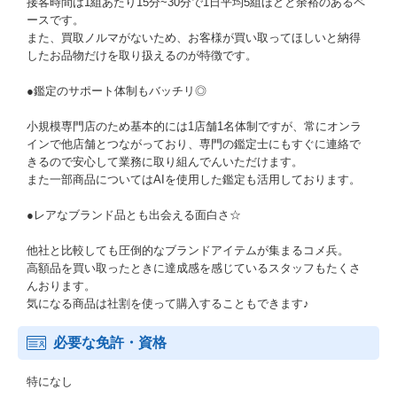
接客時間は1組あたり15分~30分で1日平均5組ほどと余裕のあるペ
ースです。
また、買取ノルマがないため、お客様が買い取ってほしいと納得
したお品物だけを取り扱えるのが特徴です。
●鑑定のサポート体制もバッチリ◎
小規模専門店のため基本的には1店舗1名体制ですが、常にオンラ
インで他店舗とつながっており、専門の鑑定士にもすぐに連絡で
きるので安心して業務に取り組んでんいただけます。
また一部商品についてはAIを使用した鑑定も活用しております。
●レアなブランド品とも出会える面白さ☆
他社と比較しても圧倒的なブランドアイテムが集まるコメ兵。
高額品を買い取ったときに達成感を感じているスタッフもたくさ
んおります。
気になる商品は社割を使って購入することもできます♪
必要な免許・資格
特になし