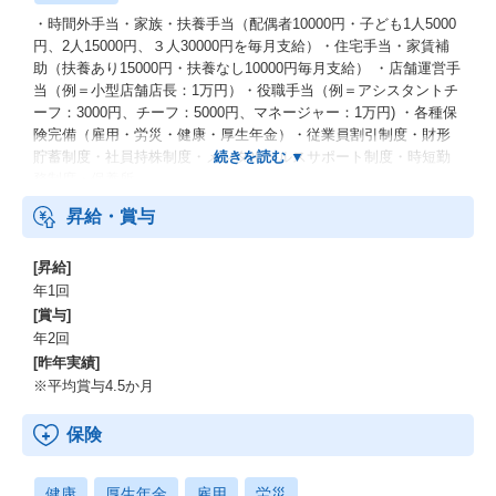
・時間外手当・家族・扶養手当（配偶者10000円・子ども1人5000
円、2人15000円、３人30000円を毎月支給）・住宅手当・家賃補
助（扶養あり15000円・扶養なし10000円毎月支給） ・店舗運営手
当（例＝小型店舗店長：1万円）・役職手当（例＝アシスタントチ
ーフ：3000円、チーフ：5000円、マネージャー：1万円) ・各種保
険完備（雇用・労災・健康・厚生年金）・従業員割引制度・財形
貯蓄制度・社員持株制度・メンタルヘルスサポート制度・時短勤
務制度・保養所
昇給・賞与
[昇給]
年1回
[賞与]
年2回
[昨年実績]
※平均賞与4.5か月
保険
健康
厚生年金
雇用
労災