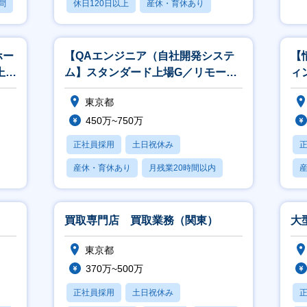
問
休日120日以上
産休・育休あり
月残業20時間以内
ホー
【QAエンジニア（自社開発システ
【
上場
ム】スタンダード上場G／リモート
ィ
可(ハイブリッド)
略
東京都
450万~750万
正社員採用
土日祝休み
産休・育休あり
月残業20時間以内
賞与あり
買取専門店 買取業務（関東）
大
東京都
370万~500万
正社員採用
土日祝休み