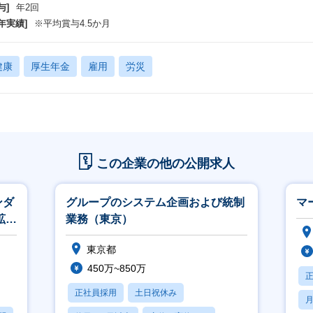
与]
年2回
年実績]
※平均賞与4.5か月
健康
厚生年金
雇用
労災
この企業の他の公開求人
ンダ
グループのシステム企画および統制
マ
拡大
業務（東京）
東京都
450万~850万
正社員採用
土日祝休み
月