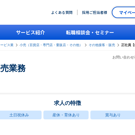
マイペ
よくある質問
採用ご担当者様
サービス紹介
転職相談会・セミナー
サービス業
小売（百貨店・専門店・量販店・その他）
その他接客・販売
正社員【
お問い合わせ番
販売業務
求人の特徴
土日祝休み
産休・育休あり
賞与あり