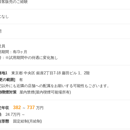
接客販売のご経験
になし
問
社員
用期間：有/3ヶ月
考：※試用期間中の待遇に変化無し
務地1
東京都 中央区 銀座2丁目7-18 藤田ビル 1、2階
更の範囲]
有
記以外にも近隣の店舗への配属をお願いする可能性もございます。
動喫煙対策
屋内禁煙(屋内喫煙可能場所有)
382
737
定年収
～
万円
給
24.7万円 ～
与形態
固定給制(月給制)