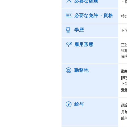
必要な経験
・
必要な免許・資格
特
学歴
不
雇用形態
正
試
備
勤務地
勤
[変
上
受
給与
想
月
給