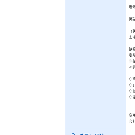
老
英
（
ま
接
定
※
≪
◇
◇
◇
◇
変
会