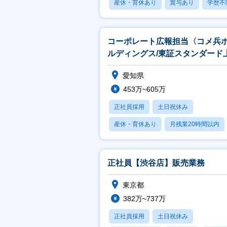
産休・育休あり
賞与あり
学歴不
コーポレート広報担当〈コメ兵
ルディングス/東証スタンダード
企業〉
愛知県
453万~605万
正社員採用
土日祝休み
産休・育休あり
月残業20時間以内
賞与あり
正社員【渋谷店】販売業務
東京都
382万~737万
正社員採用
土日祝休み