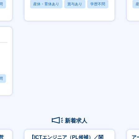
問
産休・育休あり
賞与あり
学歴不問
）
問
新着求人
営
【ICTエンジニア（PL候補）／関
ア