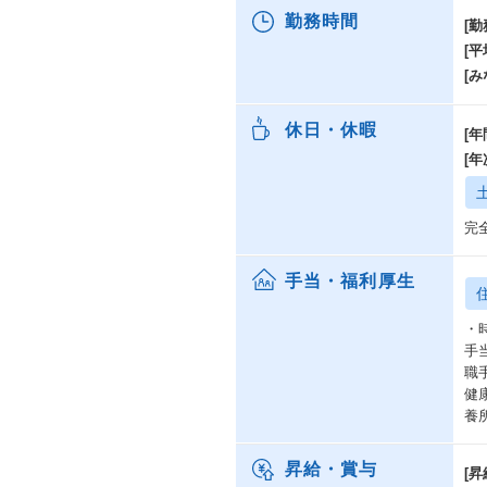
勤務時間
[勤
[
[み
休日・休暇
[年
[
完
手当・福利厚生
・
手
職
健
養
昇給・賞与
[昇