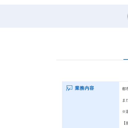
業務内容
都
ま
※
【