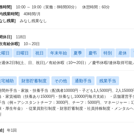
務時間]
10:00 ～ 19:00（実働：8時間00分） 休憩時間：60分
平均残業時間]
40時間/月
なし残業]
みなし残業なし
間休日]
118日
年次有給休暇]
10～20日
土曜日
日曜日
祝日
年末年始
夏季
慶弔
特別
産休
全週休2日制(土、日、祝日)／有給休暇（10〜20日）／慶弔休暇/連休取得可
住宅補助
財形貯蓄制度
その他
通勤手当
残業手当
時間外手当・家族・扶養手当（配偶者10000円・子ども1人5000円、2人1500
当・家賃補助（扶養あり15000円・扶養なし10000円毎月支給） ・店舗運営
手当（例＝アシスタントチーフ：3000円、チーフ：5000円、マネージャー：
康・厚生年金）・従業員割引制度・財形貯蓄制度・社員持株制度・メンタルヘ
所
給]
年1回