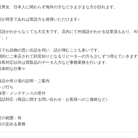
若男女、日本人に関わらず海外の方などさまざまな方が訪れます。
語が得意であれば英語力も発揮いただけます♪
英語がわからなくても大丈夫です。店内にて外国語がわかる従業員もおり、A
す。）
客でお品物の思い出話を伺い、話が弾むことも多いです。
期的にご来店されて顔見知りとなるリピータ―の方も少しずつ増えていきます
接客対応以外は買取品のデータ入力など事務業務を行います。
具体的な仕事≫
商品や売り場の説明・ご案内
レジ打ち
修理・メンテナンスの受付
電話対応（商品に関する問い合わせ・お客様へのご連絡など）
更の範囲：有
社の定める業務