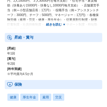
円、2人15000円、３人30000円を毎月支給）・住宅手当・家賃補
助（扶養あり15000円・扶養なし10000円毎月支給） ・店舗運営手
当（例＝小型店舗店長：1万円）・役職手当（例＝アシスタントチ
ーフ：3000円、チーフ：5000円、マネージャー：1万円) ・各種保
険完備（雇用・労災・健康・厚生年金）・従業員割引制度・財形
貯蓄制度・社員持株制度・メンタルヘルスサポート制度・時短勤
務制度・保養所
昇給・賞与
[昇給]
年1回
[賞与]
年2回
[昨年実績]
※平均賞与4.5か月
保険
健康
厚生年金
雇用
労災