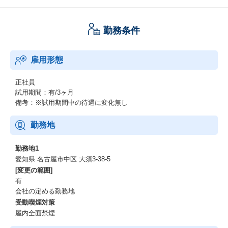
ガバナンス・コンプライアンスの推進、M＆A、法務DD等、多様
な法務業務に携わることのできるチャンスがあります。
勤務条件
2)コメ兵ホールディングスグループは、香港、上海、台湾、タイ、
シンガポール、アメリカに進出しています。今後もさらなる海外
進出を予定しており、海外法務にも携わることのできるチャンス
雇用形態
があります。
3)コメ兵ホールディングス法務Gでは、リーガルテックを積極的に
正社員
導入しています。
試用期間：有/3ヶ月
業務の効率化によるワーク・ライフ・バランスの実現、法務パー
備考：※試用期間中の待遇に変化無し
ソンとしての自己研鑽のチャンスがあります。
勤務地
勤務地1
愛知県 名古屋市中区 大須3-38-5
[変更の範囲]
有
会社の定める勤務地
受動喫煙対策
屋内全面禁煙