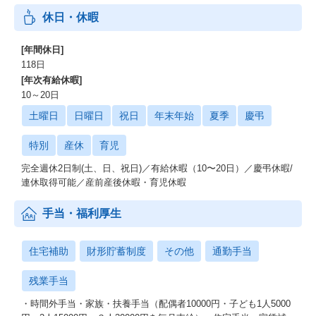
休日・休暇
[年間休日]
118日
[年次有給休暇]
10～20日
土曜日
日曜日
祝日
年末年始
夏季
慶弔
特別
産休
育児
完全週休2日制(土、日、祝日)／有給休暇（10〜20日）／慶弔休暇/
連休取得可能／産前産後休暇・育児休暇
手当・福利厚生
住宅補助
財形貯蓄制度
その他
通勤手当
残業手当
・時間外手当・家族・扶養手当（配偶者10000円・子ども1人5000