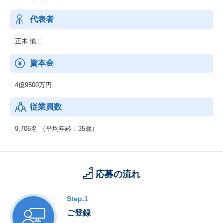
上流工程から下流工程までご提案いたします。
代表者
3．新技術領域 (RPA・セキュリティ等)
RPA、IoT、セキュリティ、MBD、ドローン等の新技術領域へのニ
正木 慎二
ーズにも対応可能です。
資本金
【男女比】
：男性74.3% 女性 25.7%
4億9500万円
【年齢構成】
従業員数
：20代：33％、30代：41％、40代以上：26％
【勤続年数】
9,706名 （平均年齢：35歳）
：0～4年以上：45％、5～9年以上：41％、10年以上：14％
【働きやすさ】
：残業平均15.8時間、有給取得率90.0%、育休・産休取得率10
応募の流れ
0％、復職率89％※男性も育児休暇取得実績があります。
Step.1
ご登録