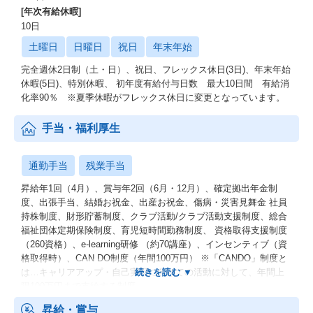
[年次有給休暇]
10日
土曜日
日曜日
祝日
年末年始
完全週休2日制（土・日）、祝日、フレックス休日(3日)、年末年始
休暇(5日)、特別休暇、 初年度有給付与日数 最大10日間 有給消
化率90％ ※夏季休暇がフレックス休日に変更となっています。
手当・福利厚生
通勤手当
残業手当
昇給年1回（4月）、賞与年2回（6月・12月）、確定拠出年金制
度、出張手当、結婚お祝金、出産お祝金、傷病・災害見舞金 社員
持株制度、財形貯蓄制度、クラブ活動/クラブ活動支援制度、総合
福祉団体定期保険制度、育児短時間勤務制度、 資格取得支援制度
（260資格）、e-learning研修 （約70講座）、インセンティブ（資
格取得時）、CAN DO制度（年間100万円） ※「CANDO」制度と
は…キャリアアップ・自己実現に向けての活動に対して、年間上
限100万円まで支給する制度
昇給・賞与