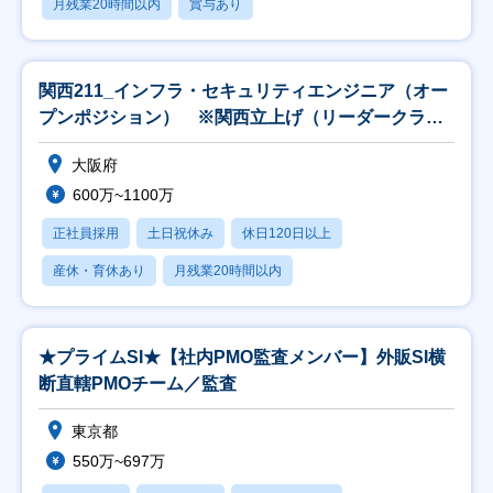
月残業20時間以内
賞与あり
関西211_インフラ・セキュリティエンジニア（オー
プンポジション） ※関西立上げ（リーダークラス
以上
大阪府
600万~1100万
正社員採用
土日祝休み
休日120日以上
産休・育休あり
月残業20時間以内
★プライムSI★【社内PMO監査メンバー】外販SI横
断直轄PMOチーム／監査
東京都
550万~697万