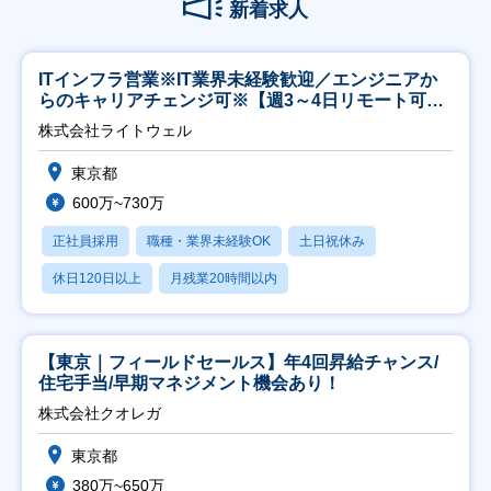
新着求人
ITインフラ営業※IT業界未経験歓迎／エンジニアか
らのキャリアチェンジ可※【週3～4日リモート可
能】
株式会社ライトウェル
東京都
600万~730万
正社員採用
職種・業界未経験OK
土日祝休み
休日120日以上
月残業20時間以内
【東京｜フィールドセールス】年4回昇給チャンス/
住宅手当/早期マネジメント機会あり！
株式会社クオレガ
東京都
380万~650万