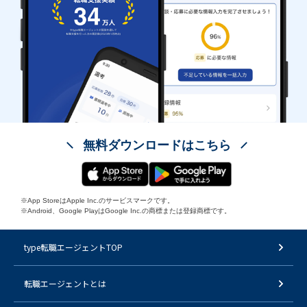
無料ダウンロードはこちら
※App StoreはApple Inc.のサービスマークです。
※Android、Google PlayはGoogle Inc.の商標または登録商標です。
type転職エージェントTOP
転職エージェントとは