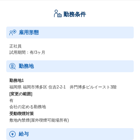
＜カリキュラム＞
勤務条件
■Tableau研修
・初級：基本概念、用語/データ用語、画面構成、データ接続、集
計オプション、各種処理、データ抽出/カスタムSQLなど
雇用形態
・中級：計算式、グラフ応用、ビジュアライズなど
・上級：パラメーター、各種セット、ダッシュボード機能、アク
ションなど
正社員
・実践課題：現役のBIエンジニアが顧客役での要件定義のロール
試用期間：有/3ヶ月
プレイ顧客が求める要件をヒアリングし、その要件通りのダッシ
ュボードを作成するフローを学ぶ。
勤務地
他にも個人学習として統計検定研修・マーケティング研修・DB研
修・SQL研修があります。
勤務地1
福岡県 福岡市博多区 住吉2-2-1 井門博多ビルイースト3階
■データサイエンス研修
[変更の範囲]
・Python分析研修
有
・統計研修
会社の定める勤務地
・機械学習研修
受動喫煙対策
敷地内禁煙(屋外喫煙可能場所有)
給与