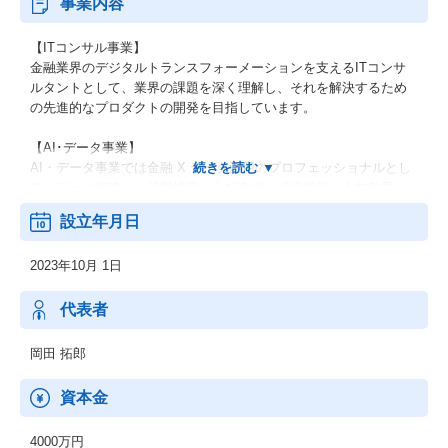
事業内容
【ITコンサル事業】
金融業界のデジタルトランスフォーメーションを支えるITコンサ
ルタントとして、業界の課題を深く理解し、それを解決するため
の先進的なプロダクトの開発を目指しています。
【AI･データ事業】
AI・データ事業では金融 X データ活用のプロフェッショナルとし
て、データ戦略から基盤構築、分析支援、組織構築、人材教育、
運用までを一気通貫で支援しております。
設立年月日
【事務局事業】
2023年10月 1日
「レガシーからデータへ」楽しく豊かな金融を実現する事務局事
業は、この思いを胸に、金融デジタルの発展をサポートしており
ます。
代表者
岡田 拓郎
資本金
4000万円