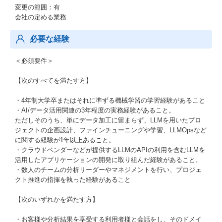
変更の範囲：有
会社の定める業務
必要な経験
＜必須要件＞
【次のすべてを満たす方】
・4年制大学卒またはそれに準ずる機械学習の学習経験があること
・AI/データ活用関連の3年程度の実務経験があること。
ただしそのうち、単にデータ加工に留まらず、LLMを用いたプロ
ジェクトの企画設計、ファインチューニングや学習、LLMOpsなど
に関する経験が1年以上あること。
・クラウドベンダーなどが提供するLLMのAPIの利用を含むLLMを
活用したアプリケーションの開発に取り組んだ経験があること。
・数人のチームの分析リーダーやマネジメントを行い、プロジェ
クト推進の指揮を執った経験があること
【次のいずれかを満たす方】
・お客様や分析結果を享受する利用者様と会話をし、そのドメイ