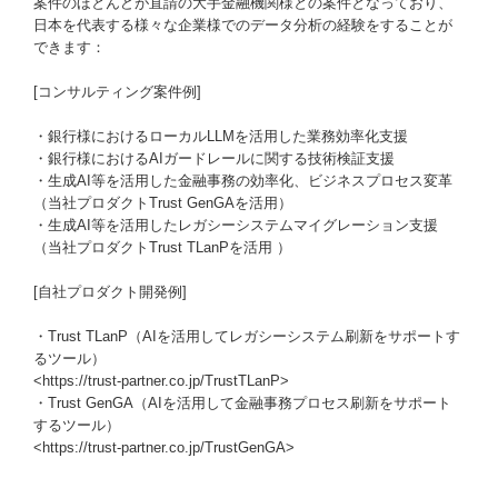
案件のほとんどが直請の大手金融機関様との案件となっており、
日本を代表する様々な企業様でのデータ分析の経験をすることが
できます：
[コンサルティング案件例]
・銀行様におけるローカルLLMを活用した業務効率化支援
・銀行様におけるAIガードレールに関する技術検証支援
・生成AI等を活用した金融事務の効率化、ビジネスプロセス変革
（当社プロダクトTrust GenGAを活用）
・生成AI等を活用したレガシーシステムマイグレーション支援
（当社プロダクトTrust TLanPを活用 ）
[自社プロダクト開発例]
・Trust TLanP（AIを活用してレガシーシステム刷新をサポートす
るツール）
<https://trust-partner.co.jp/TrustTLanP>
・Trust GenGA（AIを活用して金融事務プロセス刷新をサポート
するツール）
<https://trust-partner.co.jp/TrustGenGA>