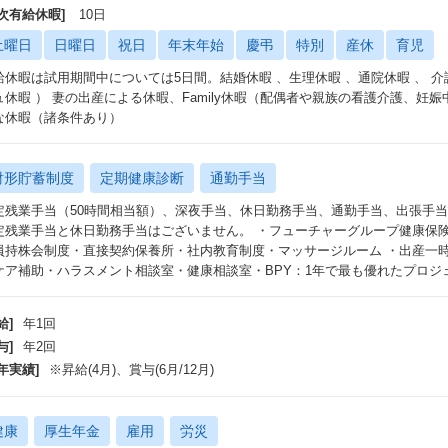
年次有給休暇]
10日
土曜日
日曜日
祝日
年末年始
慶弔
特別
産休
育児
休暇は試用期間中については5日間。結婚休暇 、生理休暇 、通院休暇 、 介護休暇 、 
ュ休暇 ） 妻の出産による休暇、Family休暇（配偶者や親族の看護介護、妊
な休暇（諸条件あり）
財形貯蓄制度
定期健康診断
通勤手当
定残業手当（50時間相当額）、深夜手当、休日勤務手当、通勤手当、出張手
定残業手当と休日勤務手当はございません。 ・フューチャーグループ健康保
員持株会制度・直接契約保養所・社内教育制度・マッサージルーム ・出産一時
ケア補助・ハラスメント相談室・健康相談室・BPY：1年で最も優れたプロジ
給]
年1回
与]
年2回
年実績]
※昇給(4月)、賞与(6月/12月)
健康
厚生年金
雇用
労災