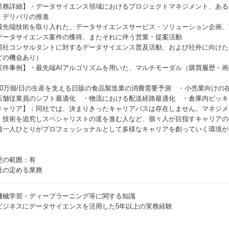
業務詳細】・データサイエンス領域におけるプロジェクトマネジメント、ある
、デリバリの推進
最先端技術を取り入れた、データサイエンスサービス・ソリューション企画、
データサイエンス案件の獲得、またそれに伴う営業・提案活動
同社コンサルタントに対するデータサイエンス普及活動、および社外に向けた
どの機会あり）
案件事例】・最先端AIアルゴリズムを用いた、マルチモーダル（購買履歴・
50万個/日の生産を支える日販の食品製造業の消費需要予測 ・小売業向けの
店舗従業員のシフト最適化 ・物流における配送経路最適化 ・倉庫内ピッキ
キャリア】：同社では、決まりきったキャリアパスは存在しません。マネジメ
、技術を追究しスペシャリストの道を進む人など、個々人が目指すキャリアの
員一人ひとりがプロフェッショナルとして多様なキャリアを創っていく環境が
更の範囲：有
社の定める業務
機械学習・ディープラーニング等に関する知識
ビジネスにデータサイエンスを活用した5年以上の実務経験