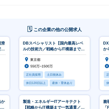
この企業の他の公開求人
円滑
DBスペシャリスト【国内最高レベ
D
営を
ルの技術力／戦略からIT構築まで一
か
気通貫／平均年収822万円】
8
東京都
550万~1500万
正社員採用
土日祝休み
休日120日以上
産休・育休あり
休
賞与あり
略か
製造・エネルギーITアーキテクト
脆
収
【戦略からIT構築まで一気通貫／平
「F