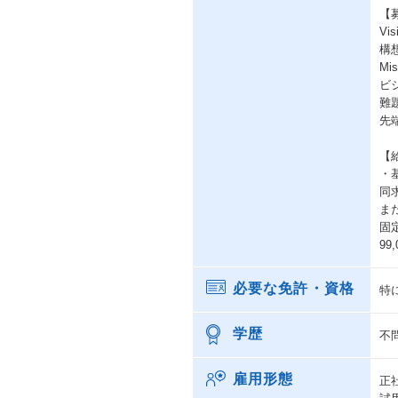
【
Vis
構
Mis
ビ
難
先
【
・
同
ま
固
99
必要な免許・資格
特
学歴
不
雇用形態
正