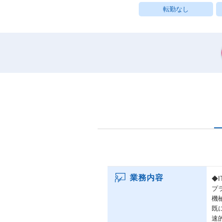
転勤なし
業務内容
◆
プ
機
既
速