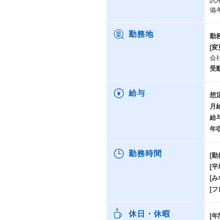
試
備
勤務地
勤
[変
会
受
給与
想
月
給
年
勤務時間
[勤
[
[み
[
休日・休暇
[年