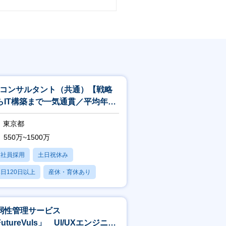
Xコンサルタント（共通）【戦略
らIT構築まで一気通貫／平均年収
22万円】
東京都
550万~1500万
正社員採用
土日祝休み
日120日以上
産休・育休あり
賞与あり
弱性管理サービス
utureVuls」 UI/UXエンジニア