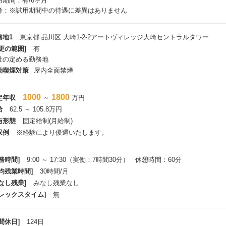
用期間：有/6ヶ月
考：※試用期間中の待遇に差異はありません
務地1
東京都 品川区 大崎1-2-2アートヴィレッジ大崎セントラルタワー
更の範囲]
有
社の定める勤務地
動喫煙対策
屋内全面禁煙
1000
1800
定年収
～
万円
給
62.5 ～ 105.8万円
与形態
固定給制(月給制)
収例
※経験により優遇いたします。
務時間]
9:00 ～ 17:30（実働：7時間30分） 休憩時間：60分
平均残業時間]
30時間/月
なし残業]
みなし残業なし
フレックスタイム]
無
間休日]
124日