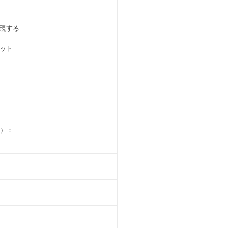
現する
ット
給）：