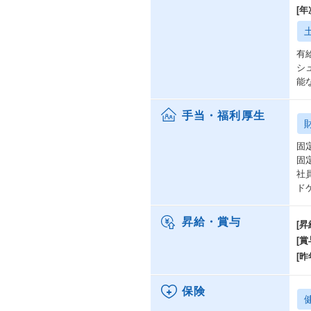
[
有給
シ
能
手当・福利厚生
固
固
社
ド
昇給・賞与
[昇
[賞
[昨
保険