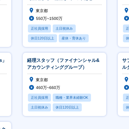
均年収822万円】
兼
東京都
550万~1500万
正社員採用
土日祝休み
休日120日以上
産休・育休あり
休
賞与あり
s」
経理スタッフ（ファイナンシャル&
サ
アカウンティンググループ）
ル
東京都
460万~660万
正社員採用
職種・業界未経験OK
土日祝休み
休日120日以上
休
産休・育休あり