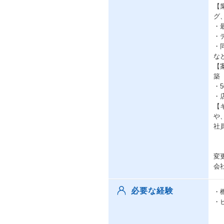
【
グ
・
・
・
な
【
築
・
・
【
や
社
変
会
必要な経験
・
・