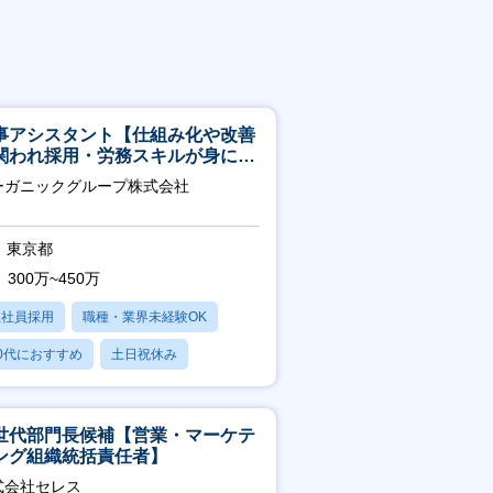
事アシスタント【仕組み化や改善
関われ採用・労務スキルが身につ
環境／年商120億円超の事業会
ーガニックグループ株式会社
】
東京都
300万~450万
正社員採用
職種・業界未経験OK
0代におすすめ
土日祝休み
日120日以上
世代部門長候補【営業・マーケテ
ング組織統括責任者】
式会社セレス