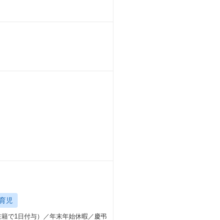
育児
在籍で1日付与）／年末年始休暇／慶弔