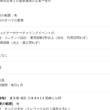
 提携先企業との協業施策の立案〜実行
更の範囲：有
社のすべての業務
 ウェビナーやナーチャリングイベントの
画・コンテンツ設計・運営経験2年以上（自社、代理店問わず）
 営業経験（法人・個人問わず）
になし
問
社員
用期間：有/3ヶ月
務地1
東京都 港区 六本木4-1-4 黒崎ビル6F
更の範囲]
有
社、すべての支社（テレワークを行う場所を含む）