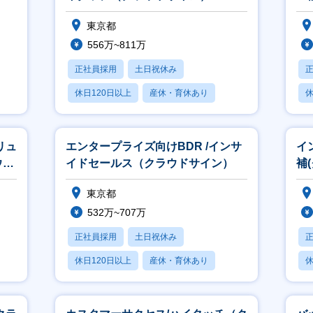
東京都
556万~811万
正社員採用
土日祝休み
休日120日以上
産休・育休あり
休
月残業20時間以内
月
リュ
エンタープライズ向けBDR /インサ
イ
ウド
イドセールス（クラウドサイン）
補
東京都
532万~707万
正社員採用
土日祝休み
休日120日以上
産休・育休あり
休
学歴不問