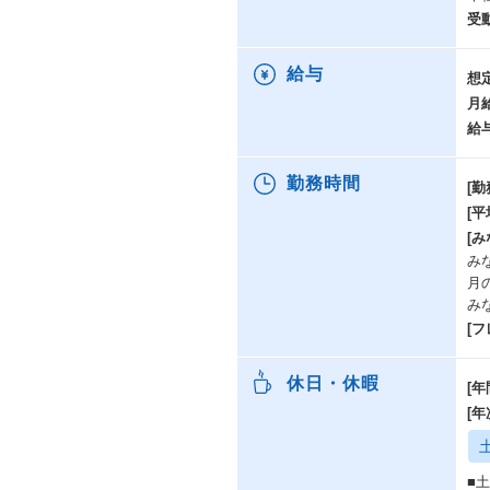
受
給与
想
月
給
勤務時間
[勤
[
[み
みな
月
み
[
休日・休暇
[年
[
■