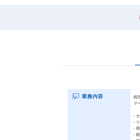
業務内容
税
マ
-
-
-
-