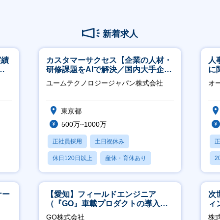
新着求人
実績
カスタマーサクセス【企業の人材・
人
週4
研修課題をAIで解決／国内大手企業
に
約3万社導入／フレックス可】
く
ユームテクノロジージャパン株式会社
オ
社
東京都
500万~1000万
正社員採用
土日祝休み
休日120日以上
産休・育休あり
2
転勤なし
休
ナー
【愛知】フィールドエンジニア
次
（『GO』車載プロダクトの導入サ
ィ
ポート／年休120日／土日祝休／直
GO株式会社
株