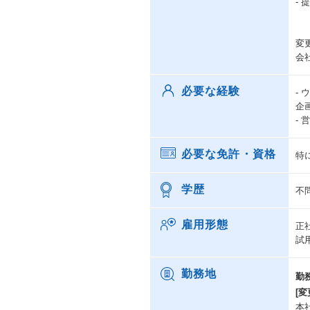
-
変
会
必要な経験
-
企
-
必要な免許・資格
特
学歴
不
雇用形態
正
試
勤務地
勤
[変
本