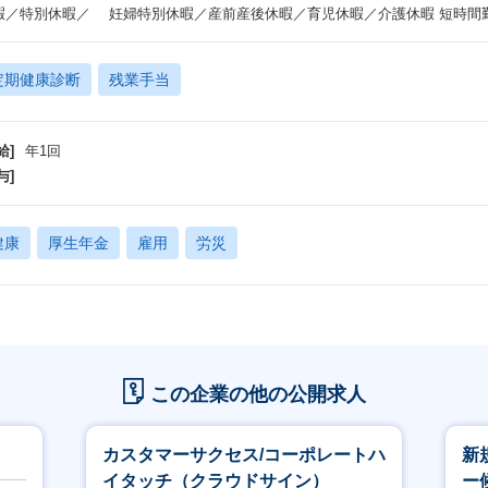
暇／特別休暇／ 妊婦特別休暇／産前産後休暇／育児休暇／介護休暇 短時間
定期健康診断
残業手当
給]
年1回
与]
健康
厚生年金
雇用
労災
この企業の他の公開求人
カスタマーサクセス/コーポレートハ
新
イタッチ（クラウドサイン）
ー