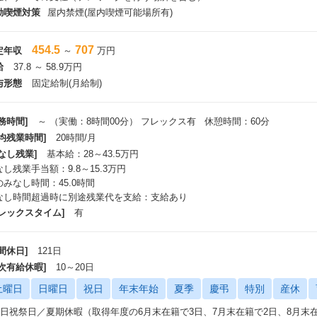
動喫煙対策
屋内禁煙(屋内喫煙可能場所有)
454.5
707
定年収
～
万円
給
37.8 ～ 58.9万円
与形態
固定給制(月給制)
務時間]
～ （実働：8時間00分） フレックス有 休憩時間：60分
平均残業時間]
20時間/月
なし残業]
基本給：28～43.5万円
し残業手当額：9.8～15.3万円
のみなし時間：45.0時間
なし時間超過時に別途残業代を支給：支給あり
フレックスタイム]
有
間休日]
121日
年次有給休暇]
10～20日
土曜日
日曜日
祝日
年末年始
夏季
慶弔
特別
産休
土日祝祭日／夏期休暇（取得年度の6月末在籍で3日、7月末在籍で2日、8月末