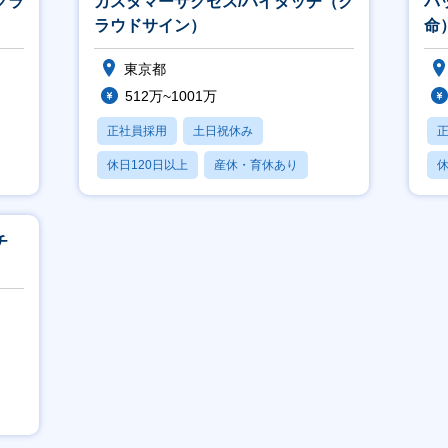
クラ
カスタマーサクセス/ハイタッチ（ク
バ
ラウドサイン）
命
東京都
512万~1001万
正社員採用
土日祝休み
休日120日以上
産休・育休あり
休
月残業20時間以内
月
チ