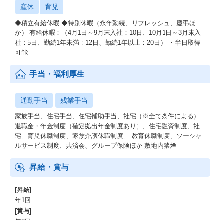
産休
育児
◆積立有給休暇 ◆特別休暇（永年勤続、リフレッシュ、慶弔ほ
か） 有給休暇：（4月1日～9月末入社：10日、10月1日～3月末入
社：5日、勤続1年未満：12日、勤続1年以上：20日） ・半日取得
可能
手当・福利厚生
通勤手当
残業手当
家族手当、住宅手当、住宅補助手当、社宅（※全て条件による）
退職金・年金制度（確定拠出年金制度あり）、住宅融資制度、社
宅、育児休職制度、家族介護休職制度、 教育休職制度、ソーシャ
ルサービス制度、共済会、グループ保険ほか 敷地内禁煙
昇給・賞与
[昇給]
年1回
[賞与]