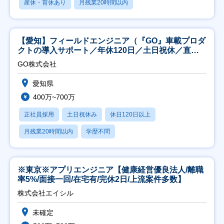
産休・育休あり
月残業20時間以内
【愛知】フィールドエンジニア（『GO』車載プロダ
クトの導入サポート／年休120日／土日祝休／直行
直帰
GO株式会社
愛知県
400万~700万
正社員採用
土日祝休み
休日120日以上
月残業20時間以内
学歴不問
※東京※アプリエンジニア【健康経営優良法人/離職
率5%/面接一回/在宅有/完休2日/上流案件多数】
株式会社エイシル
未確定