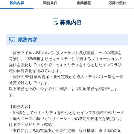
募集内容
勤務条件
企業情報
応募の流れ
募集内容
業務内容
・富士フイルムBIジャパンはマーケット及び顧客ニーズの増加を
背景に、2025年度よりセキュリティに関連するソリューションの
提供を強化していく中で、セキュリティを中心としたインフラ領
域の体制強化を進めています。
・同社のSEは顧客提案・要件定義から導入・デリバリー迄を一気
通貫で対応しています。
以下業務を中心に今までのご経験により対応業務を検討致しま
す。
【職務内容】
・SE職としてセキュリティを中心としたインフラ領域のPJリード
・顧客ニーズに基づくソリューションの選定や技術的な観点にお
けるフィジビリティ確認
・案件における顧客提案から要件定義、設計構築、運用迄の対応