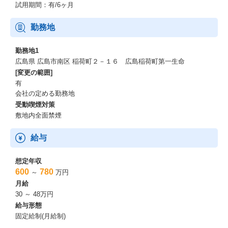
試用期間：有/6ヶ月
勤務地
勤務地1
広島県 広島市南区 稲荷町２－１６ 広島稲荷町第一生命
[変更の範囲]
有
会社の定める勤務地
受動喫煙対策
敷地内全面禁煙
給与
想定年収
600
780
～
万円
月給
30 ～ 48万円
給与形態
固定給制(月給制)