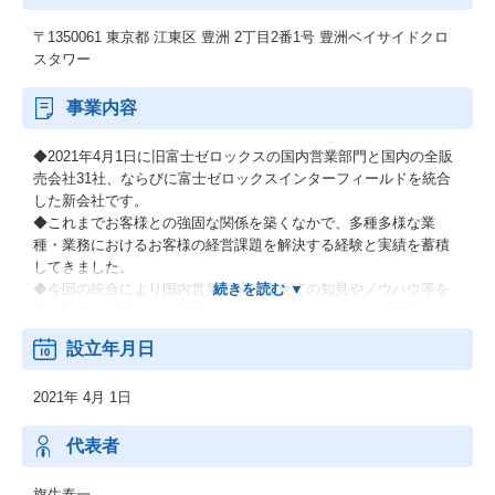
〒1350061 東京都 江東区 豊洲 2丁目2番1号 豊洲ベイサイドクロ
スタワー
事業内容
◆2021年4月1日に旧富士ゼロックスの国内営業部門と国内の全販
売会社31社、ならびに富士ゼロックスインターフィールドを統合
した新会社です。
◆これまでお客様との強固な関係を築くなかで、多種多様な業
種・業務におけるお客様の経営課題を解決する経験と実績を蓄積
してきました。
◆今回の統合により国内営業に関わる全ての知見やノウハウ等を
含む総力を結集し、全国統一オペレーションのもと、お客様に向
けて新たな価値提供を加速し、これまで以上に迅速かつダイナミ
設立年月日
ックにお客様のニーズにお応えします。
2021年 4月 1日
・オフィスソリューション事業
・グラフィックコミュニケーション事業
・ビジネスソリューション事業
代表者
旗生泰一