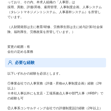
っており、その内、本求人組織の「人事部」は
採用、異動、評価/昇格、雇用管理、人事制度企画、人事システム
（タレントマネジメントシステム、人事基幹システム）を所管し
ています。
（人財開発部は主に教育/研修、労務厚生部は主に給与計算/社会保
険、福利厚生、労務政策を所管しています。）
変更の範囲：有
会社の定める業務
必要な経験
以下いずれかの経験を必須とします。
①事業会社での人事実務（評価・昇格or人事制度企画）経験（2年
以上）
※本社人事以外にも支店・工場系拠点人事や部門人事（HRBP）で
の経験も可
②人事系コンサルティング会社での評価制度設計経験（2年以上）