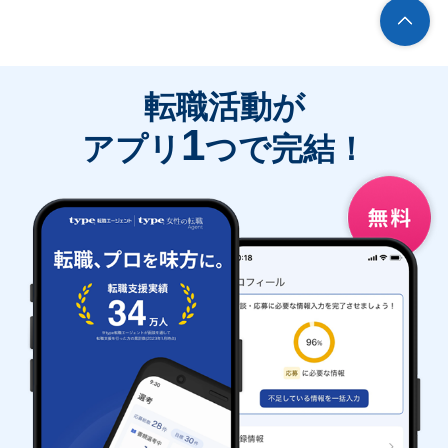
転職活動が
1
アプリ
つで完結！