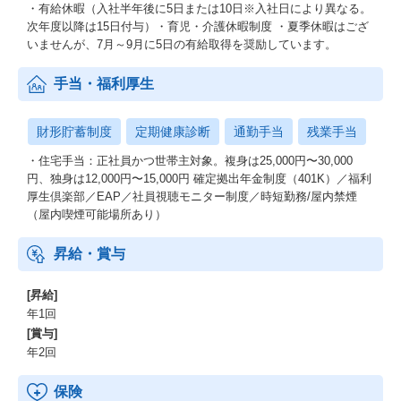
・有給休暇（入社半年後に5日または10日※入社日により異なる。
次年度以降は15日付与）・育児・介護休暇制度 ・夏季休暇はござ
いませんが、7月～9月に5日の有給取得を奨励しています。
手当・福利厚生
財形貯蓄制度
定期健康診断
通勤手当
残業手当
・住宅手当：正社員かつ世帯主対象。複身は25,000円〜30,000
円、独身は12,000円〜15,000円 確定拠出年金制度（401K）／福利
厚生倶楽部／EAP／社員視聴モニター制度／時短勤務/屋内禁煙
（屋内喫煙可能場所あり）
昇給・賞与
[昇給]
年1回
[賞与]
年2回
保険