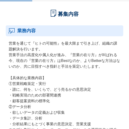
募集内容
業務内容
営業を通じて『ヒトの可能性』を最大限まで引き上げ、組織の課
題解決を行います。
営業手法の高度化や属人化が進み、『営業の在り方』が叫ばれる
今、現在の『営業の在り方』はBestなのか、よりBetterな方法はな
いのか、共に目指すべき指針と手法を策定いたします。
【具体的な業務内容】
①営業戦略策定・実行
・誰に、何を、いくらで、どう売るかの意思決定
・戦略実現のための部署間連携
・顧客提案資料の標準化
②データ分析
・欲しいデータの定義および収集
・データ集計、分析
・分析結果にもとづく事業の意思決定、営業支援