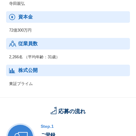
紙の請求書、PDFの請求書などあらゆる請求書がデータ化され、
寺田親弘
オンライン上で受領できるサービス。
2020年5月からリリースし、売上の20％を占めるまで成長！新規機
資本金
能も追加され、「バージョン４」の段階、24年後半にも新規追加
予定！
72億300万円
【Contract One】
従業員数
契約を電子上で締結、正確にデータ化し電子で管理ができるサー
ビス。
2,266名 （平均年齢：31歳）
【Eight】
個人向け名刺管理、キャリアプロフィールアプリ。名刺管理だけ
株式公開
ではなくキャリア情報に出会え、企業からスカウトが届きます。
東証プライム
応募の流れ
Step.1
ご登録