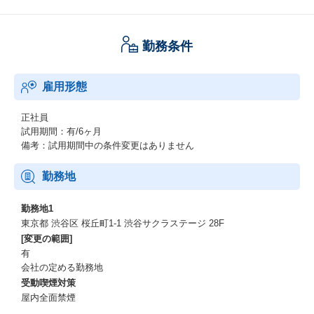
▼最新技術や品質データを活用した業務改善
テスト工数、不具合データ、インシデント情報を分析し、改善提
案を実施。
勤務条件
AIや最新の技術を活用したテスト効率化やプロセス改善を推進。
開発案件の技術的・品質的な効果を測定し、データドリブンな改
善をリード。
雇用形態
▼リーダーシップと組織成長支援
チームメンバーへの指導や知識共有を行い、組織全体のスキル向
正社員
上を支援。
試用期間：有/6ヶ月
他部門と連携し、品質保証のベストプラクティスを導入。
備考：試用期間中の条件変更はありません
新規EPIC/PBIや既存機能のリグレッションテストを計画・実施
し、テスト進捗を管理。
勤務地
成果物をレビューし、品質基準を満たしていることを確認。
要件定義や設計レビューに参画し、開発初期段階でリスクを特
勤務地1
定・解決。
東京都 渋谷区 桜丘町1-1 渋谷サクラステージ 28F
[変更の範囲]
有
会社の定める勤務地
受動喫煙対策
屋内全面禁煙