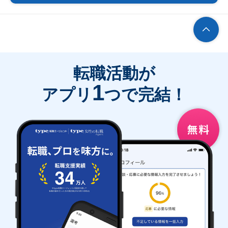
転職活動が
1
アプリ
つで完結！