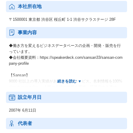
本社所在地
〒1500001 東京都 渋谷区 桜丘町 1-1 渋谷サクラステージ 28F
事業内容
◆働き方を変えるビジネスデータベースの企画・開発・販売を行
っています。
◆会社概要資料：https://speakerdeck.com/sansan33/sansan-com
pany-profile
【Sansan】
9000 社以上の導入実績がある営業DXサービス。名刺情報を100%
データベース化し、人脈や企業の情報を蓄積・可視化する事で、
顧客管理・営業管理の基盤を作る事ができます。企業の業績や売
設立年月日
上高や従業員数などのハードデータと、利用企業と顧客との接点
情報（商談履歴など）のソフトなデータを紐づけることが可能で
2007年 6月11日
す。営業・マーケティング活動に最適なデータを活用できるサー
ビスです。
代表者
【Bill One】