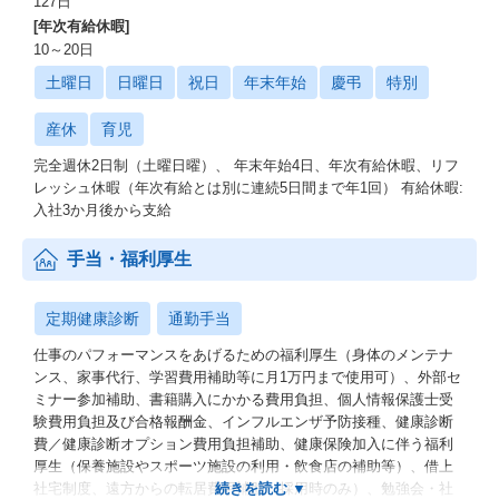
127日
・経営企画室
[年次有給休暇]
・海外拠点
10～20日
など
土曜日
日曜日
祝日
年末年始
慶弔
特別
【企業について】
産休
育児
【ビザスクについて】
完全週休2日制（土曜日曜）、 年末年始4日、年次有給休暇、リフ
私たちビザスクは「知見と、挑戦をつなぐ」をミッションに、世
レッシュ休暇（年次有給とは別に連続5日間まで年1回） 有給休暇:
界190カ国60万人超の知見をつなぐナレッジプラットフォームを運
入社3か月後から支給
営しています。
コンサルティングファームや金融機関、大手事業会社、地方自治
手当・福利厚生
体まで、1500アカウントを超えるクライアントにゴリ利用いただ
いており、
戦略立案／新規事業開発／DX／組織開発など、様々な場面におけ
定期健康診断
通勤手当
る業界トレンドや顧客ニーズ、先行事例の情報収集手段として、
エキスパートとのインタビューやオンラインアンケートを提供す
仕事のパフォーマンスをあげるための福利厚生（身体のメンテナ
る他、業務委託型の実働型伴走支援や研修講師等のマッチングな
ンス、家事代行、学習費用補助等に月1万円まで使用可）、外部セ
ど、
ミナー参加補助、書籍購入にかかる費用負担、個人情報保護士受
多種多様な「知見のマッチング」に関するニーズに応えていま
験費用負担及び合格報酬金、インフルエンザ予防接種、健康診断
す。
費／健康診断オプション費用負担補助、健康保険加入に伴う福利
厚生（保養施設やスポーツ施設の利用・飲食店の補助等）、借上
ビザスクは、働き方改革やオープンイノベーションの最前線で急
社宅制度、遠方からの転居費用補助（採用時のみ）、勉強会・社