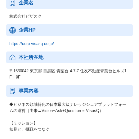
企業名
【働く環境】
株式会社ビザスク
・平均年齢 約31歳（2023年2月時点）
・子育て比率は18%、パパママ社員も活躍中！（2024年2月時点）
企業HP
・金融やIT 、人材、メーカーなど多様な業界の出身者が在籍して
います。
https://corp.visasq.co.jp/
本社所在地
〒1530042 東京都 目黒区 青葉台 4-7-7 住友不動産青葉台ヒルズ1
F・9F
事業内容
◆ビジネス領域特化の日本最大級ナレッジシェアプラットフォー
ムの運営（由来→Vision+Ask+Question = VisasQ）
【ミッション】
知見と、挑戦をつなぐ