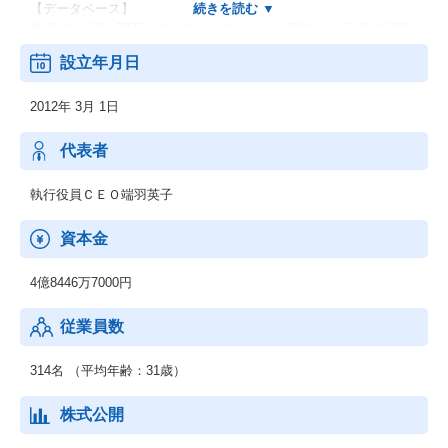
【データベース】
世界190か国／70万人以上のエキスパート（7割以上が現役で活躍
するメンバー）の知見をマッチングするプラットフォームをグロ
設立年月日
ーバルに運営しています。
2012年 3月 1日
【サービス】
「インタビュー」
業界・職域の〖生の声〗を1時間単位で収集
代表者
「オンラインサーベイ」
執行役員ＣＥＯ端羽英子
BtoB領域に特化したWEBアンケート調査
資本金
「テキスト回答」
5名以上の有識者との24時間Q＆A
4億8446万7000円
【組織】
従業員数
24時間対応／多言語対応を可能とする、世界7拠点600人以上の組
織
314名 （平均年齢：31歳）
株式公開