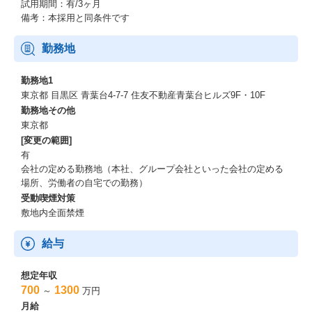
しビザスクが何を提供できるか、既存のサービスラインナップは
試用期間：有/3ヶ月
もちろん新規サービスの
備考：本採用と同条件です
可能性も探りながら、クライアントとしっかりと向き合いご提案
を進めていくことが求められる、ビザスクの事業拡大の最前線と
勤務地
なるポジションです。
法人営業経験を活かし、ビザスクを通じてクライアントの挑戦を
勤務地1
成功に導き、その成功がさらに挑戦する人を増やす、そんな循環
東京都 目黒区 青葉台4-7-7 住友不動産青葉台ヒルズ9F・10F
を実現させていく方を求めています。
勤務地その他
東京都
【やりがい】
[変更の範囲]
・事業開発チームを牽引し、ビザスクの事業拡大を担う重要なミ
有
ッションに携わる事ができる。
会社の定める勤務地（本社、グループ会社といった会社の定める
・国内の営業戦略の方針、進捗管理、分析、事業連携、新規商材
場所、労働者の自宅での勤務）
の企画等様々な経験を積む事が出来ます。
受動喫煙対策
・経営陣・開発・事業部など様々な社内ステークホルダーと議論
を交わし、事業に大きなインパクトを与えることが出来ます。
敷地内全面禁煙
・クライアントの課題解決やビジョン達成のために、課題の特定 -
施策立案 - 実行までを一気通貫で伴走できる
給与
・顧客の課題にアプローチできる幅が広く、型にはまらない顧客
課題への本質的な提案ができる
想定年収
・クライアントの新規サービスローンチなど、新規性が高く世の
700
1300
～
万円
中を変える案件に触れられる
月給
・データベースを活用した新しいプロダクト作り、業務/組織改善