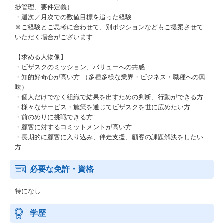
捗管理、要件定義）
・週次／月次での数値目標を追った経験
※ご経験とご思考に合わせて、別ポジションなどもご提案させて
いただく場合がございます
【求める人物像】
・ビザスクのミッション、バリューへの共感
・知的好奇心が高い方 （多種多様な業界・ビジネス・職種への興
味）
・個人だけでなく組織で結果を出すための判断、行動ができる方
・様々なサービス・施策を通じてビザスクを世に広めたい方
・前のめりに挑戦できる方
・顧客に対するコミットメントが高い方
・長期的に顧客に入り込み、伴走支援、顧客の課題解決をしたい
方
必要な免許・資格
特になし
学歴