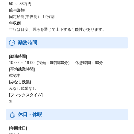
50 ～ 86万円
に携わることができる
給与形態
・さらなるニーズ増を見込んでいる国内事業会社に対するセール
固定給制(年俸制） 12分割
スを牽引することで事業インパクトを第一線で生み出すことがで
きる
年収例
年収は目安、選考を通じて上下する可能性があります。
【得られるスキル】
・事業開発ディレクターとして事業を牽引
勤務時間
・複雑性・抽象度が高いテーマに対する分析力及び課題解決に向
けたロジカルシンキング力
[勤務時間]
・クライアントニーズにあったソリューションを構築する構想力
10:00 ～ 19:00（実働：8時間00分） 休憩時間：60分
と実行力
[平均残業時間]
・多種多様なニーズに合わせた提案力及びプレゼンテーション能
確認中
力
[みなし残業]
・幅広い業界知識と多面的な視野
みなし残業なし
・大手クライアント特有の組織構造の把握や課題の深い理解
・高いビジネスレベルの顧客と信頼関係を構築するコミュニケー
[フレックスタイム]
ション能力
無
・自ら事業を推進するリーダーシップ力
休日・休暇
【キャリアパス】
・新規事業企画
[年間休日]
・国内事業企画