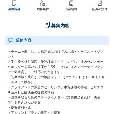
募集内容
勤務条件
企業情報
応募の流れ
募集内容
業務内容
・チームを牽引し、目標達成に向けての組織・ピープルマネジメ
ント
大手企業の経営課題・業務課題をヒアリングし、社内外のステー
クホルダーを率いて提案から受注、さらにはオンボーディングま
で一気通貫してご対応いただきます。
・初期商談〜受注までの検討フォロー(アポイントはインサイドセ
ールスにて獲得）
・クライアントの課題のヒアリング、本質課題の特定、ビザスク
を活用した解決策の提案の構築
・決裁を取るためのステークホルダー（業務担当者及び、決裁
者）を巻き込んだ提案
・提案資料作成
・アカウントプランの策定～ご提案