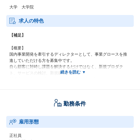
大学 大学院
求人の特色
【補足】
【概要】
国内事業開発を牽引するディレクターとして、事業グロースを推
進していただける方を募集中です。
自ら顧客に対峙し課題を解決するだけではなく、新規プロダク
ト、サービスの検討、新規顧客の拡大、
組織全体の力を上げていくための組織・ピープルマネジメント、
課題特定、示唆・施策検討までディレクターとして担っていただ
き組織を牽引いただきます。
勤務条件
事業開発チームのミッションは、
戦略立案や新規事業開発、DX、組織開発等、様々な課題を抱える
国内の事業会社に対してビザスクのサービス活用を広め、成長を
雇用形態
牽引いただく事です。
エンタープライズセールスとしてクライアントの課題を深く理解
正社員