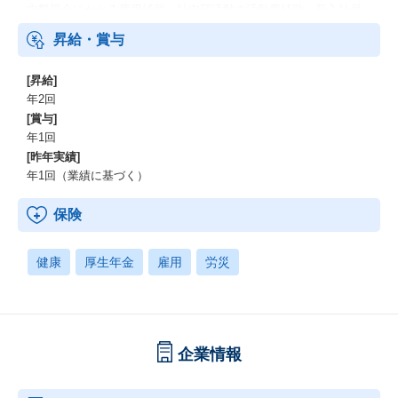
成長し、2020年3月に東証マザーズ（現 東証グロース）上場、
内懇親会にかかる費用補助、社内部活動の活動費補助、新入社員
2021年11月に米国大手Coleman Research Group, Inc.を買収し、
歓迎・社内交流ランチ費補助、リモートワーク：可（月の5
昇給・賞与
東京、アメリカ、シンガポール、香港、ロンドンの世界7拠点とな
0%）、副業：可（事前承認制）、服装：自由
りました。
国内市場の拡大と共にグローバル市場の拡大も行っています。
[昇給]
年2回
「知見と、挑戦をつなぐ」というミッションを実現するために、
[賞与]
まだまだ私達がやれることは無限にあり、これからも挑戦者とし
年1回
て、
[昨年実績]
試行錯誤しながらプロダクトを改善し、新しいマーケットを創っ
年1回（業績に基づく）
ていきます。
保険
【大事にしている7つのバリュー】
初めから世界を見よう < Think big and global >
一流であることにこだわる < Commit to Excellence>
健康
厚生年金
雇用
労災
圧倒的な一番になる < Be the Absolute Leader >
プライドはクソだ < Open Our Minds >
広める努力は全員で < Elevate Our Brand>
自由を自覚しているか < Embrace Accountability >
違いは強さ、共に創る < Collaborate without Boundaries>
企業情報
私たちが大切にしているミッション・バリューをさらに深く知り
たいという方は、
カルチャーブックもぜひご覧ください。