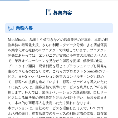
募集内容
業務内容
MiseMiseは、品出しや値引きなどの店舗業務の効率化、本部の棚
割業務の最適化支援、さらに利用ログデータ分析による店舗運営
を効率化する複数のITプロダクトで構成しています。プロダクト
開発にあたっては、エンジニアが実際に小売業の現場に入り込ん
で、業務オペレーションを見ながら課題を把握、解決策の検討、
プロトタイプ開発、現場利用を通じてブラッシュアップし開発を
進めてきたものになります。これらのプロダクトをSaaS型のサー
ビス、またSIやオペレーション改善のコンサルティングも絡め
て、顧客への提供を進めています。顧客にサービスを導入いただ
くにあたっては、顧客店舗で実際にサービスを利用したPoCを実
施します。PoCでは、業務オペレーションの課題把握、自社サー
ビスによる解決策の仮説策定と効果の検証を行い、結果を踏まえ
て、本格的な商用導入を決定いただく流れになります。
本ポジションは、自社のサービスを理解したうえで、PoCのゴー
ル/KPIの設計、顧客店舗でのサービスの利用定着の支援、既存業