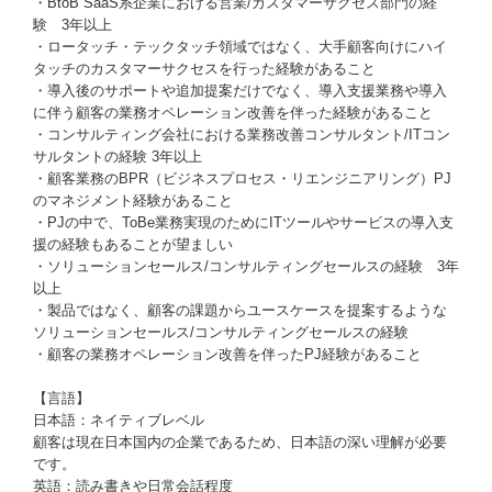
・BtoB SaaS系企業における営業/カスタマーサクセス部門の経
験 3年以上
・ロータッチ・テックタッチ領域ではなく、大手顧客向けにハイ
タッチのカスタマーサクセスを行った経験があること
・導入後のサポートや追加提案だけでなく、導入支援業務や導入
に伴う顧客の業務オペレーション改善を伴った経験があること
・コンサルティング会社における業務改善コンサルタント/ITコン
サルタントの経験 3年以上
・顧客業務のBPR（ビジネスプロセス・リエンジニアリング）PJ
のマネジメント経験があること
・PJの中で、ToBe業務実現のためにITツールやサービスの導入支
援の経験もあることが望ましい
・ソリューションセールス/コンサルティングセールスの経験 3年
以上
・製品ではなく、顧客の課題からユースケースを提案するような
ソリューションセールス/コンサルティングセールスの経験
・顧客の業務オペレーション改善を伴ったPJ経験があること
【言語】
日本語：ネイティブレベル
顧客は現在日本国内の企業であるため、日本語の深い理解が必要
です。
英語：読み書きや日常会話程度