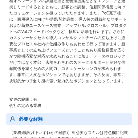
務オペレーションの課題把握と改善策提案などをエンジニアと連
携しリードするととともに、顧客との調整、信頼関係構築に向け
たコミュケーションを担っていただきます。また、PoC完了後
は、商用導入に向けた提案/契約調整、導入後の継続的なサポート
および新規ユースケース提案、アップセル/クロスセル、プロダク
トへのVoCフィードバックなど、幅広い活動を行います。さらに、
カスタマーサクセスや導入コンサルタントチームの立ち上げに必
要なプロセスや社内の仕組み作りもあわせて行って頂きます。新
事業としての立ち上げフェーズということもあり業務範囲が広く
かつ臨機応変な対応が求められることに加え、データやロジック
だけではなく本部、店舗それぞれのステークホルダーと良好な信
頼関係を築くための人間力、コミュケーション力が求められま
す。非常に大変なポジションではありますが、その反面、非常に
挑戦的かつ手触り感の強い魅力的なポジションとなっています。
変更の範囲：有
会社の定める業務
必要な経験
【業務経験(以下いずれかの経験)】※必要なスキルは特色欄に記載