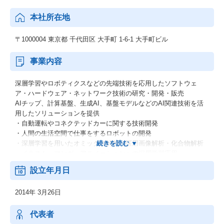
本社所在地
〒1000004 東京都 千代田区 大手町 1-6-1 大手町ビル
事業内容
深層学習やロボティクスなどの先端技術を応用したソフトウェ
ア・ハードウェア・ネットワーク技術の研究・開発・販売
AIチップ、計算基盤、生成AI、基盤モデルなどのAI関連技術を活
用したソリューションを提供
・自動運転やコネクテッドカーに関する技術開発
・人間の生活空間で仕事をするロボットの開発
・深層学習を用いたオミックス解析・医用画像解析・化合物解析
・イラスト、マンガ、アニメーションへの深層学習応用
・ディープラーニングフレームワーク『Chainer』とエクステンシ
設立年月日
ョン
・ディープラーニング専用プロセッサー『MN-Core』
2014年 3月26日
・PyTorchユーザ向けに深層強化学習ライブラリ「PFRL」
代表者