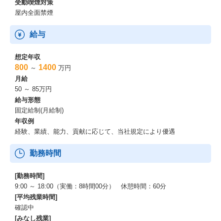
受動喫煙対策
【必要なスキル】
屋内全面禁煙
・コミュニケーションスキル
顧客／社内を問わず、業務部門とシステム部門を取り持ったコミ
給与
ュニケーションが可能であること
例：関係者のITリテラシや職掌範囲の違いを理解し、業務部門の
想定年収
言葉を自社技術者に、自社技術者の言葉を業務部門に分かりやす
800
1400
～
万円
く伝えることができること
月給
・多くの関係者との折衝・交渉・調整が必要なため、論理と情理
50 ～ 85万円
を使い分け／組み合わせた柔軟かつ論理的なコミュニケーション
給与形態
が可能であること
固定給制(月給制)
・顧客の業務を理解し、必要に応じて顧客と共に顧客の業務を実
年収例
際に行うなど、現場に寄り添ったコミュニケーションが可能であ
経験、業績、能力、貢献に応じて、当社規定により優遇
ること
・課題分析スキル
勤務時間
・顧客全体の利用状況だけでなく、顧客内個人の利用状況などを
分析し、導入阻害要因は何か、導入促進要因は何かを見極め、解
[勤務時間]
決策の提示ができること
9:00 ～ 18:00（実働：8時間00分） 休憩時間：60分
[平均残業時間]
・ソリューション提案スキル
確認中
・自社プロダクト／サービスの導入範囲だけでなく、その前後の
[みなし残業]