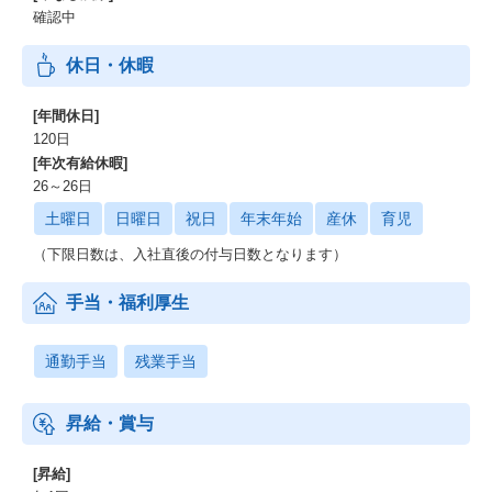
業務や全体像を見渡し、自社プロダクトのメリットをより広く顧
確認中
客に訴求し、
自社プロダクトの導入に関して顧客を前向きに動かすことができ
休日・休暇
ること
[年間休日]
120日
[年次有給休暇]
26～26日
土曜日
日曜日
祝日
年末年始
産休
育児
（下限日数は、入社直後の付与日数となります）
手当・福利厚生
通勤手当
残業手当
昇給・賞与
[昇給]