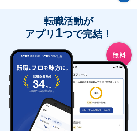
転職活動が
1
アプリ
つで完結！