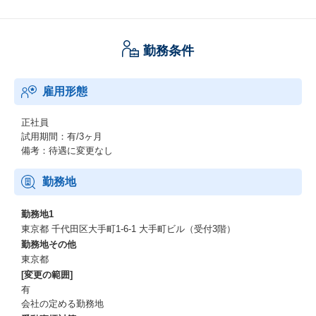
(ミセミセ)を24年10月にリリースしました。
チェーンストアを構成する本部と店舗には様々な課題がありま
す。
勤務条件
店舗では、個々人の作業に属人性が派生しノウハウの共有が進ま
なかったり、本部と店舗の間でも、本部からの指示に沿った売場
作りができていなかったり、店舗で実際に起きていることを把握
雇用形態
できていないことが発生しています。
このような課題や非効率はチェーンストアが誕生して以降続いて
きたものであり、弊社では、データとIT活用によって課題を解決
正社員
し、業務オペレーションを質的に改善したいという思いの下、Mis
試用期間：有/3ヶ月
eMiseの開発を進めています。
備考：待遇に変更なし
【当職種の魅力】
勤務地
スタートアップ＆新規プロダクト立ち上げ時期ならではの、「仕
組みから作る」ことを経験できるポジションです。
勤務地1
既に出来上がっている仕組みを用いるのではなく、実際の顧客対
東京都 千代田区大手町1-6-1 大手町ビル（受付3階）
応を通し、自身が顧客および自社に取って最適と考えるカスタマ
勤務地その他
ーサクセスを、ハイタッチ・ロータッチ・テックタッチの領域で
東京都
全方位的に検討および実現することができます。
[変更の範囲]
非常に大変なポジションではありますが、サービスを0→1で作り
有
上げる醍醐味を味わえるポジションです。
会社の定める勤務地