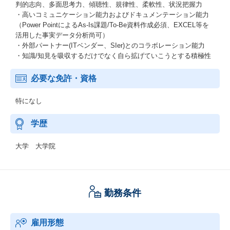
判的志向、多面思考力、傾聴性、規律性、柔軟性、状況把握力
・高いコミュニケーション能力およびドキュメンテーション能力
（Power PointによるAs-Is課題/To-Be資料作成必須、EXCEL等を
活用した事実データ分析尚可）
・外部パートナー(ITベンダー、SIer)とのコラボレーション能力
・知識/知見を吸収するだけでなく自ら拡げていこうとする積極性
必要な免許・資格
特になし
学歴
大学 大学院
勤務条件
雇用形態