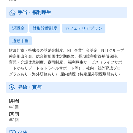
手当・福利厚生
退職金
財形貯蓄制度
カフェテリアプラン
通勤手当
財形貯蓄・持株会の奨励金制度、NTT企業年金基金、NTTグループ
確定拠出年金、総合福祉団体定期保険、長期障害所得補償保険、
育児・介護休業制度、慶弔制度 、福利厚生サービス（ライフサポ
ートからリゾート＆トラベルサポート等）、社内・社外育成プロ
グラムあり（海外研修あり） 屋内禁煙（特定屋外喫煙場所あり）
昇給・賞与
[昇給]
年1回
[賞与]
年1回
保険