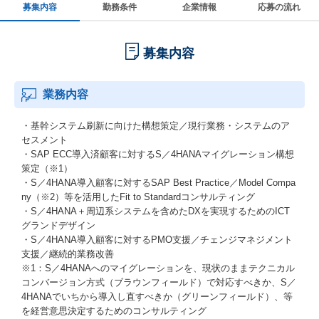
募集内容
勤務条件
企業情報
応募の流れ
募集内容
業務内容
・基幹システム刷新に向けた構想策定／現行業務・システムのア
セスメント
・SAP ECC導入済顧客に対するS／4HANAマイグレーション構想
策定（※1）
・S／4HANA導入顧客に対するSAP Best Practice／Model Compa
ny（※2）等を活用したFit to Standardコンサルティング
・S／4HANA＋周辺系システムを含めたDXを実現するためのICT
グランドデザイン
・S／4HANA導入顧客に対するPMO支援／チェンジマネジメント
支援／継続的業務改善
※1：S／4HANAへのマイグレーションを、現状のままテクニカル
コンバージョン方式（ブラウンフィールド）で対応すべきか、S／
4HANAでいちから導入し直すべきか（グリーンフィールド）、等
を経営意思決定するためのコンサルティング