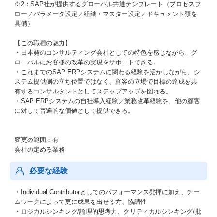
※2：SAP社が提供するグローバル共通テンプレート（プロセスフ
ロー／パラメータ設定／組織・マスター設定／ドキュメント類を
具備）
【この職種の魅力】
・日本発のコンサルティング会社としての特色を感じながら、グ
ローバルにお客様の改革の実現をサポートできる。
・これまでのSAP ERPシステムに関わる経験を活かしながら、シ
ステム提供側の立ち位置ではなく、顧客の立場で目標の達成を共
有するコンサルタントとしてステップアップを図れる。
・SAP ERPシステムの自社導入経験／業務改革経験を、他の顧客
に対して普遍的な価値として提供できる。
変更の範囲：有
会社の定める業務
必要な経験
・Individual Contributorとしてのパフォーマンス発揮に加え、チー
ムワークによって更に成果を出せる方、協調性
・ロジカルシンキング/論理的思考力、クリティカルシンキング/批