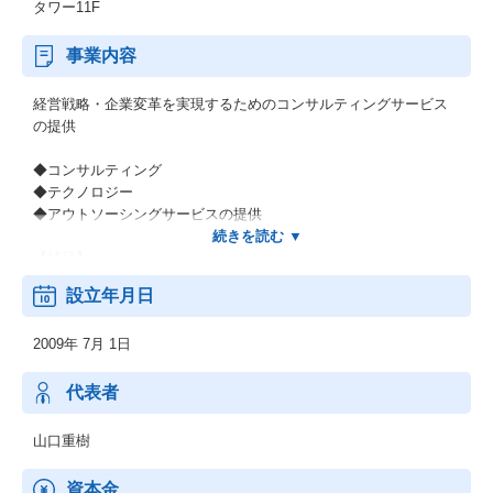
タワー11F
事業内容
経営戦略・企業変革を実現するためのコンサルティングサービス
の提供
◆コンサルティング
◆テクノロジー
◆アウトソーシングサービスの提供
【補足】
＊長期にわたってこの国のインフラと数々の日本企業を支えてき
設立年月日
た当社グループの歴史。そして世界有数のグローバルファームで
の経験と知見があります。
2009年 7月 1日
＊コンサルタントの90％がキャリア人材、事業会社出身者が51％
ということも大きな特徴です。
＊事実、既存顧客における取引の継続率は85％以上。他社様への
代表者
ご推奨意向があるとお答えくださるお客様は80％と評価をいただ
いています。
山口重樹
資本金