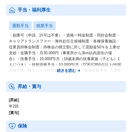
手当・福利厚生
通勤手当
残業手当
・副業可（申請、許可は不要）・資格一時金制度・同好会制度・
キャリアトランスファー・海外赴任立候補制度・各種保養施設・
従業員持株会制度：持株会の積立額に対して奨励金50％を上乗せ
支給・近隣手当：月30,000円（事業所から3km以内居住の場
合）・扶養手当：10,000円/月（18歳未満の扶養家族（子ども）1
人につき）・技能資格手当：10,000円/月（TOEIC850点以上/中国
語検定準一級もしくはHSK検定6級以上）・健康促進手当：1,000
円/月（1日平均8,000歩以上歩いた従業員）・休日出勤手当・深夜
勤務手当・外勤手当・出張手当・単身赴任手当・社員紹介奨励金
昇給・賞与
[昇給]
年2回
[賞与]
保険