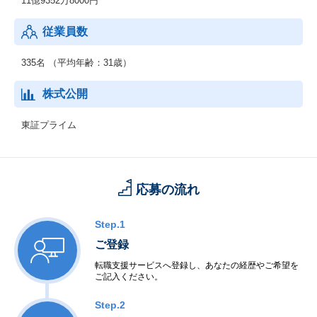
11億9352万8000円
テクノロジーとクリエイティブが融合したマーケティング支援集
団です。
従業員数
デジタル時代を牽引する次世代デジタルコンサルティングファー
ムをめざし、企業と消費者をつなげる多様なチャネル
を提供し課題を解決へ導くコミュニケーションを実現していま
335名 （平均年齢：31歳）
す。
株式公開
東証プライム
応募の流れ
Step.1
ご登録
転職支援サービスへ登録し、あなたの経歴やご希望を
ご記入ください。
Step.2