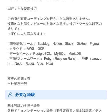
##### 主な使用技術
ご自身が直接コーディングを行うことは原則ありません。
技術的な対話やレビューの対象となる主な技術・ツールは以下の
通りです。
（案件により異なります）
- 開発基盤/ツール： Backlog、Notion、Slack、GitHub、Figma
- クラウド： AWS、GCP
- データベース： PostgreSQL、MySQL、MariaDB
- 言語/フレームワーク： Ruby（Ruby on Rails）、PHP（Larave
l）、Node、React、Vue、Nuxt
変更の範囲：有
当社業務全般
必要な経験
基本設計の主担当経験
各種ドキュメンテーション経験（要件定義書／基本設計書／テス