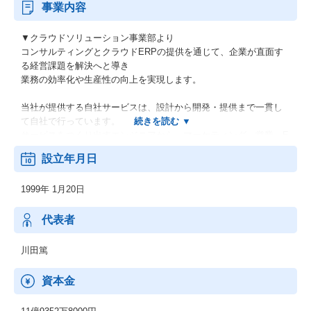
事業内容
▼クラウドソリューション事業部より
コンサルティングとクラウドERPの提供を通じて、企業が直面す
る経営課題を解決へと導き
業務の効率化や生産性の向上を実現します。
当社が提供する自社サービスは、設計から開発・提供まで一貫し
て自社で行っています。
サービスをつくり出すエンジニアから、マーケティング、営業、E
RP導入コンサルタントまで、それぞれの分野の
設立年月日
プロフェッショナルがサービスの上流から下流までコミットして
いきます。多様な専門職が参画しているからこそ
1999年 1月20日
クライアントに最適なソリューションを提供することができるの
です。
代表者
▼マーケティングコミュニケーション事業部より
企業と人、企業と企業をつなぐ"最適なコミュニケーション"の実現
川田篤
をめざし、デジタル領域における企業マーケティング
の戦略策定から設計・開発・運用までをワンストップで提供しま
資本金
す。