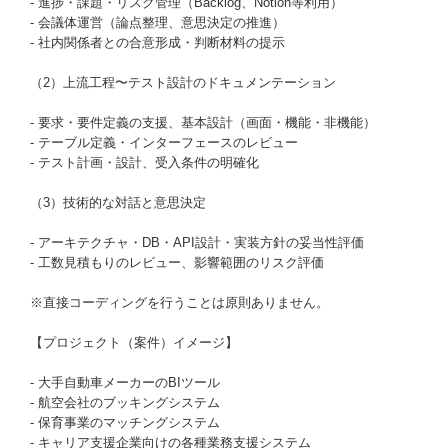
- 進捗・課題・リスク管理（Backlog、Notion等利用）
- 会議体運営（論点整理、意思決定の推進）
- 社内関係者との合意形成・判断材料の提示
（2）上流工程〜テスト設計のドキュメンテーション
- 要求・要件定義の支援、基本設計（画面・機能・非機能）
- テーブル定義・インターフェースのレビュー
- テスト計画・設計、受入条件の明確化
（3）技術的な対話と意思決定
- アーキテクチャ・DB・API設計・実装方針の妥当性評価
- 工数見積もりのレビュー、影響範囲のリスク評価
※直接コーディングを行うことは原則ありません。
【プロジェクト（案件）イメージ】
- 大手自動車メーカーのBIツール
- 航空会社のブッキングシステム
- 保育事業のマッチングシステム
- キャリア支援企業向けの各種業務支援システム