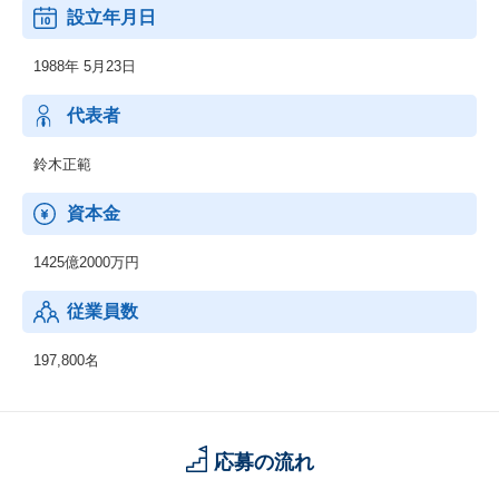
◆その他の事業：
設立年月日
顧客の経営上の問題点に係わる調査・分析、情報処理システムの
在り方に係わる企画・提案、保守・ファシリティマネジメント等
1988年 5月23日
代表者
鈴木正範
資本金
1425億2000万円
従業員数
197,800名
応募の流れ