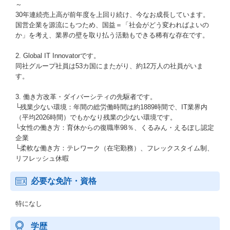
～
30年連続売上高が前年度を上回り続け、今なお成長しています。
国営企業を源流にもつため、国益＝「社会がどう変わればよいの
か」を考え、業界の壁を取り払う活動もできる稀有な存在です。
2. Global IT Innovatorです。
同社グループ社員は53カ国にまたがり、約12万人の社員がいま
す。
3. 働き方改革・ダイバーシティの先駆者です。
└残業少ない環境：年間の総労働時間は約1889時間で、IT業界内
（平均2026時間）でもかなり残業の少ない環境です。
└女性の働き方：育休からの復職率98％、くるみん・えるぼし認定
企業
└柔軟な働き方：テレワーク（在宅勤務）、フレックスタイム制、
リフレッシュ休暇
必要な免許・資格
特になし
学歴