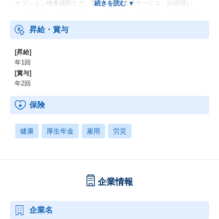
オプション検査補助など、育児・介護支援サービス、結婚祝い
金、弔慰料、災害見舞金など、社員食堂、企業年金（企業年金基
金、確定拠出年金）、電気通信共済会(個人年金、遺児育英基金)
昇給・賞与
[昇給]
年1回
[賞与]
年2回
保険
健康
厚生年金
雇用
労災
企業情報
企業名