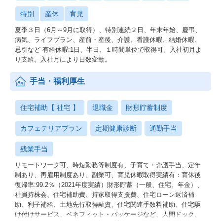
特別
産休
育児
夏季３日（6月～9月に取得）、特別連続２日、年末年始、慶弔、
病気、ライフプラン、産前・産後、介護、看護休暇、結婚休暇、
忌引など 有給休暇:1日、半日、１時間単位で取得可。入社初月よ
り支給。入社月により日数変動。
手当・福利厚生
住宅補助【 社宅 】
退職金
財形貯蓄制度
カフェテリアプラン
定期健康診断
通勤手当
残業手当
リモートワーク可、時短勤務等制度有、子育て・介護手当、定年
制あり、再雇用制度あり、副業可、育児休暇取得実績有：育休後
復帰率:99.2％（2021年度実績）財形貯蓄（一般、住宅、年金）、
社員持株会、住宅補助費、持家取得支援費、住宅ローン返済補
助、利子補給、土地先行取得融資、住宅関連手数料補助、住宅駆
け付けサービス、ベネフィット・パッケージなど、人間ドック、