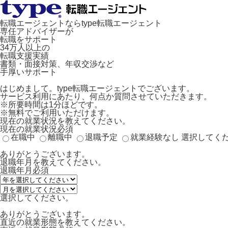
転職エージェントならtype転職エージェント
専任アドバイザーが
転職をサポート
34万人以上の
転職支援実績
書類・面接対策、年収交渉など
手厚いサポート
はじめまして。type転職エージェントでございます。
サービス利用にあたり、何点か質問させていただきます。
※所要時間は1分ほどです。
※無料でご利用いただけます。
現在の就業状況を教えてください。
現在の就業状況
必須
在職中
離職中
退職予定
就業経験なし
選択してく
ありがとうございます。
退職年月を教えてください。
退職年月
必須
選択してください。
ありがとうございます。
直近の就業形態を教えてください。