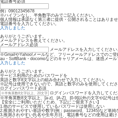
電話番号
必須
例）09012345678
※ハイフンなし、半角数字のみでご記入ください。
個人情報は承諾なく第三者に提供・公開されることはありませ
電話番号を入力してください。
入力しました
ありがとうございます。
メールアドレスを教えてください。
メールアドレス
必須
メールアドレスを入力してください
※GmailやYahoo!メールなど、フリーメールアドレスでの
au・SoftBank・docomoなどのキャリアメールは、迷
入力しました
ありがとうございます。
サービス利用のためのパスワードを
英語と数字8文字以上の組み合わせで入力してください。
※記号は使用できないので、英語と数字のみを使用してくださ
ログインパスワード
必須
ログインパスワードを入力してくだ
※半角英数8文字以上、[a-z]、[A-Z]、[0-9]以外の文字や記
【安全にご利用いただくため、下記にご留意下さい】
1.他のサービスで使用しているパスワードは使用しない
2.推測されやすい単語や数字(例：password、12345)など
3.推測されやすい氏名や生年月日、電話番号などの使用は避け