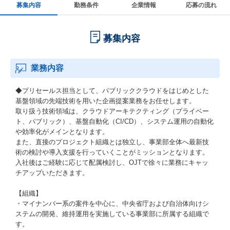
募集内容
勤務条件
企業情報
応募の流れ
募集内容
業務内容
◆プリセールス担当として、パブリッククラウドをはじめとした
基盤領域の先端技術を用いた企画提案業務をお任せします。
取り扱う技術領域は、クラウドアーキテクティング（プライベー
ト、パブリック）、基盤自動化（CI/CD）、システム運用の自動化
や効率化がメインとなります。
また、直接のプロジェクト組織とは独立し、事業部全体へ最新技
術の検討や導入支援を行っていくことがミッションとなります。
入社後はご経験に応じて配属検討し、OJTで徐々に業務にキャッ
チアップいただきます。
【組織】
・マイナンバー系の案件を中心に、中央省庁および自治体向けシ
ステムの開発、維持運用を実施している事業部に所属する組織で
す。