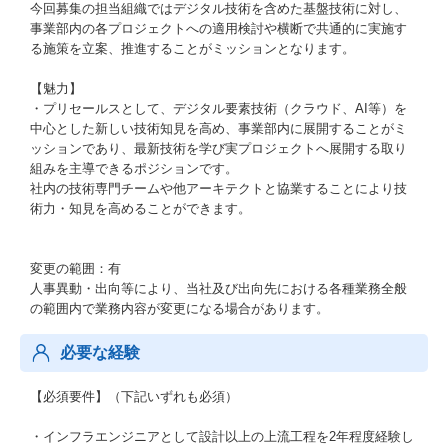
今回募集の担当組織ではデジタル技術を含めた基盤技術に対し、
事業部内の各プロジェクトへの適用検討や横断で共通的に実施す
る施策を立案、推進することがミッションとなります。
【魅力】
・プリセールスとして、デジタル要素技術（クラウド、AI等）を
中心とした新しい技術知見を高め、事業部内に展開することがミ
ッションであり、最新技術を学び実プロジェクトへ展開する取り
組みを主導できるポジションです。
社内の技術専門チームや他アーキテクトと協業することにより技
術力・知見を高めることができます。
変更の範囲：有
人事異動・出向等により、当社及び出向先における各種業務全般
の範囲内で業務内容が変更になる場合があります。
必要な経験
【必須要件】（下記いずれも必須）
・インフラエンジニアとして設計以上の上流工程を2年程度経験し