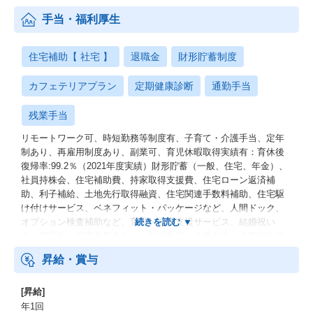
手当・福利厚生
住宅補助【 社宅 】
退職金
財形貯蓄制度
カフェテリアプラン
定期健康診断
通勤手当
残業手当
リモートワーク可、時短勤務等制度有、子育て・介護手当、定年
制あり、再雇用制度あり、副業可、育児休暇取得実績有：育休後
復帰率:99.2％（2021年度実績）財形貯蓄（一般、住宅、年金）、
社員持株会、住宅補助費、持家取得支援費、住宅ローン返済補
助、利子補給、土地先行取得融資、住宅関連手数料補助、住宅駆
け付けサービス、ベネフィット・パッケージなど、人間ドック、
オプション検査補助など、育児・介護支援サービス、結婚祝い
金、弔慰料、災害見舞金など、社員食堂、企業年金（企業年金基
金、確定拠出年金）、電気通信共済会(個人年金、遺児育英基金)
昇給・賞与
[昇給]
年1回