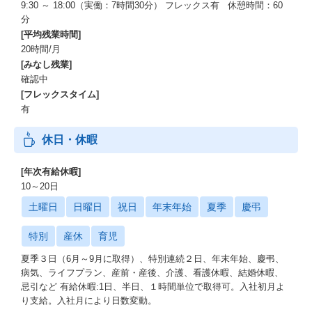
9:30 ～ 18:00（実働：7時間30分） フレックス有 休憩時間：60
分
[平均残業時間]
20時間/月
[みなし残業]
確認中
[フレックスタイム]
有
休日・休暇
[年次有給休暇]
10～20日
土曜日
日曜日
祝日
年末年始
夏季
慶弔
特別
産休
育児
夏季３日（6月～9月に取得）、特別連続２日、年末年始、慶弔、
病気、ライフプラン、産前・産後、介護、看護休暇、結婚休暇、
忌引など 有給休暇:1日、半日、１時間単位で取得可。入社初月よ
り支給。入社月により日数変動。