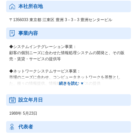
本社所在地
〒1356033 東京都 江東区 豊洲 3－3－3 豊洲センタービル
事業内容
◆システムインテグレーション事業：
顧客の個別ニーズに合わせた情報処理システムの開発と、その販
売・賃貸・サービスの提供等
◆ネットワークシステムサービス事業：
市場のニーズに合わせ、コンピュータネットワークを基盤とし
た、種々の情報提供、情報処理等のサービスの提供
◆その他の事業：
設立年月日
顧客の経営上の問題点に係わる調査・分析、情報処理システムの
在り方に係わる企画・提案、保守・ファシリティマネジメント等
1988年 5月23日
代表者