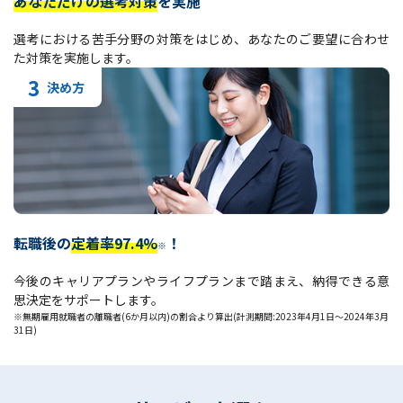
あなただけの選考対策
を実施
選考における苦手分野の対策をはじめ、あなたのご要望に合わせ
た対策を実施します。
3
決め方
転職後の
定着率97.4%
！
※
今後のキャリアプランやライフプランまで踏まえ、納得できる意
思決定をサポートします。
※無期雇用就職者の離職者(6か月以内)の割合より算出(計測期間:2023年4月1日～2024年3月
31日)