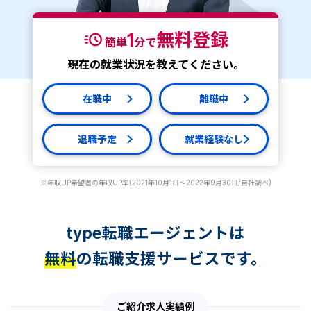
1
無料登録
簡単
分で
現在の就業状況を教えてください。
在職中
離職中
退職予定
就業経験なし
※年収UP希望者の年収UP率(2021年10月1日～2022年9月30日/自社調べ)
type転職エージェントは
無料
の転職支援サービスです。
ご紹介求人実績例