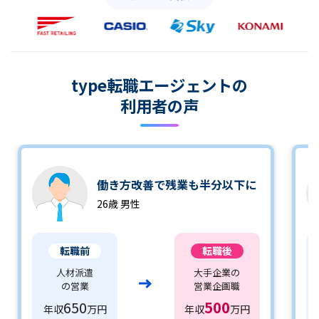
type転職エージェントの
利用者の声
働き方改善で残業も半分以下に
26歳 男性
転職前
転職後
人材派遣
大手企業の
の営業
営業企画職
650
500
年収
万円
年収
万円