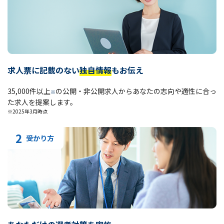
求人票に記載のない
独自情報
もお伝え
35,000件以上
の公開・非公開求人からあなたの志向や適性に合っ
※
た求人を提案します。
※2025年3月時点
2
受かり方