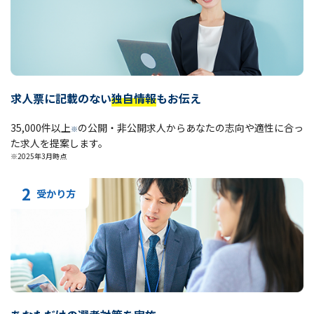
求人票に記載のない
独自情報
もお伝え
35,000件以上
の公開・非公開求人からあなたの志向や適性に合っ
※
た求人を提案します。
※2025年3月時点
2
受かり方