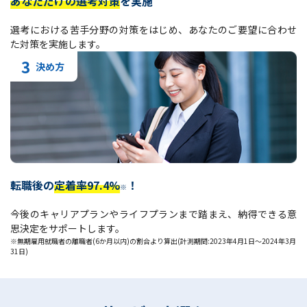
あなただけの選考対策
を実施
選考における苦手分野の対策をはじめ、あなたのご要望に合わせ
た対策を実施します。
3
決め方
転職後の
定着率97.4%
！
※
今後のキャリアプランやライフプランまで踏まえ、納得できる意
思決定をサポートします。
※無期雇用就職者の離職者(6か月以内)の割合より算出(計測期間:2023年4月1日～2024年3月
31日)