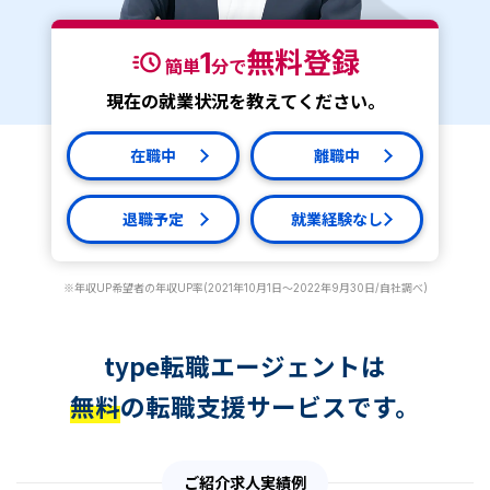
1
無料登録
簡単
分で
現在の就業状況を教えてください。
在職中
離職中
退職予定
就業経験なし
※年収UP希望者の年収UP率(2021年10月1日～2022年9月30日/自社調べ)
type転職エージェントは
無料
の転職支援サービスです。
ご紹介求人実績例