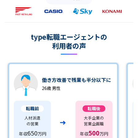
type転職エージェントの
利用者の声
働き方改善で残業も半分以下に
26歳 男性
転職前
転職後
人材派遣
大手企業の
の営業
営業企画職
650
500
年収
万円
年収
万円