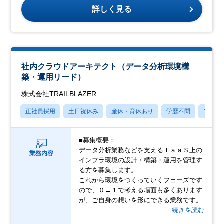
詳しく見る
社内クラウドアーキテクト（データ分析環境構
築・運用リード）
株式会社TRAILBLAZER
正社員採用
土日祝休み
産休・育休あり
学歴不問
フレッ
■募集概要：
データ分析業務などを支えるＩａａＳ上の
業務内容
インフラ環境の設計・構築・運用を管理す
る方を募集します。
これから環境をつくっていくフェーズです
ので、０→１で考える場面も多くあります
が、ご自身の想いを形にできる業務です。
…続きを読む