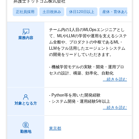
弁護士ドットコム株式会社
正社員採用
土日祝休み
休日120日以上
産休・育休あり
チーム内の1人目のMLOpsエンジニアとし
て、MLやLLMの学習や運用を支えるシステ
業務内容
ム全般や、プロダクトの中枢であるML・
LLMをフル活用したエージェントシステム
の開発をリードしていただきます。
- 機械学習モデルの実験・開発・運用プロ
セスの設計、構築、効率化、自動化
…続きを読む
- Python等を用いた開発経験
- システム開発・運用経験5年以上
対象となる方
…続きを読む
東京都
勤務地