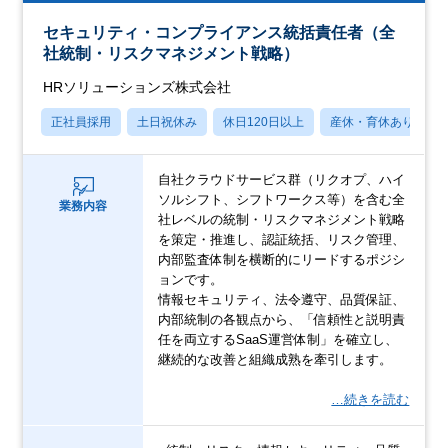
セキュリティ・コンプライアンス統括責任者（全
社統制・リスクマネジメント戦略）
HRソリューションズ株式会社
正社員採用
土日祝休み
休日120日以上
産休・育休あり
自社クラウドサービス群（リクオプ、ハイ
ソルシフト、シフトワークス等）を含む全
業務内容
社レベルの統制・リスクマネジメント戦略
を策定・推進し、認証統括、リスク管理、
内部監査体制を横断的にリードするポジシ
ョンです。
情報セキュリティ、法令遵守、品質保証、
内部統制の各観点から、「信頼性と説明責
任を両立するSaaS運営体制」を確立し、
継続的な改善と組織成熟を牽引します。
…続きを読む