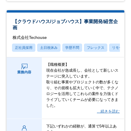
【クラウドハウス/ジョブハウス】事業開発/経営企
画
株式会社Techouse
正社員採用
土日祝休み
学歴不問
フレックス
リモート勤
【職種概要】
現在会社が急成長し、会社として新しいス
業務内容
テージに突入しています。
取り組む事業やプロジェクトの数が多くな
り、その規模も拡大していく中で、テクノ
ロジーを活用してこれらの案件を力強くド
ライブしていくチームが必要になってきま
した。
…続きを読む
下記いずれかの経験が、通算で5年以上あ