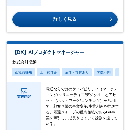
詳しく見る
【DX】AIプロダクトマネージャー
株式会社電通
正社員採用
土日祝休み
産休・育休あり
学歴不問
フレッ
電通ならではのケイパビリティ（マーケテ
ィング/クリエーティブ/デジタル）とアセ
業務内容
ット（ネットワーク/コンテンツ）を活用し
て、顧客企業の事業変革/事業創造を推進す
る。電通グループの重点領域であるBX事
業を牽引し、成長させていく役割を担って
いる。