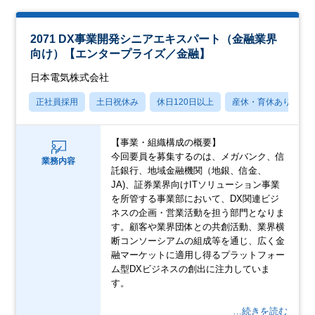
2071 DX事業開発シニアエキスパート（金融業界
向け）【エンタープライズ／金融】
日本電気株式会社
正社員採用
土日祝休み
休日120日以上
産休・育休あり
【事業・組織構成の概要】
今回要員を募集するのは、メガバンク、信
業務内容
託銀行、地域金融機関（地銀、信金、
JA)、証券業界向けITソリューション事業
を所管する事業部において、DX関連ビジ
ネスの企画・営業活動を担う部門となりま
す。顧客や業界団体との共創活動、業界横
断コンソーシアムの組成等を通じ、広く金
融マーケットに適用し得るプラットフォー
ム型DXビジネスの創出に注力していま
す。
…続きを読む