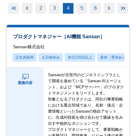
2
3
4
5
6
プロダクトマネジャー［AI機能 Sansan］
Sansan株式会社
正社員採用
土日祝休み
休日120日以上
産休・育休あり
Sansanが次世代のビジネスインフラとし
て開発を進めている「Sansan AIエージェ
業務内容
ント」および「MCPサーバー」のプロダク
トマネジメントをリードします。
対象となるプロダクトは、同社の事業戦略
における重点領域であり、名刺・接点・企
業情報といったSansanの独自アセット
に、生成AI技術を掛け合わせて価値を生み
出す中核的なポジションです。
プロダクトマネジャーとして、事業戦略か
ら体験設計、開発推進、リリース後の改善