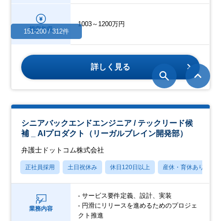
1003～1200万円
想定年収
151-200 / 312件
詳しく見る
シニアバックエンドエンジニア / テックリード候
補 _ AIプロダクト（リーガルブレイン開発部）
弁護士ドットコム株式会社
正社員採用
土日祝休み
休日120日以上
産休・育休あり
- サービス要件定義、設計、実装
- 円滑にリリースを進めるためのプロジェ
業務内容
クト推進