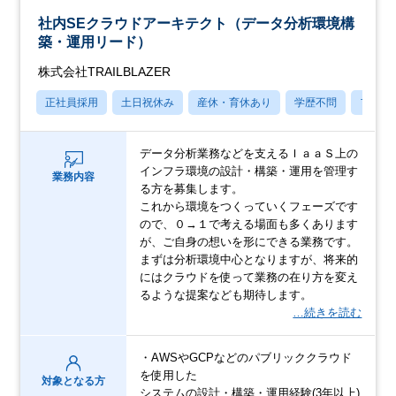
社内SEクラウドアーキテクト（データ分析環境構
築・運用リード）
株式会社TRAILBLAZER
正社員採用
土日祝休み
産休・育休あり
学歴不問
フレッ
データ分析業務などを支えるＩａａＳ上の
インフラ環境の設計・構築・運用を管理す
業務内容
る方を募集します。
これから環境をつくっていくフェーズです
ので、０→１で考える場面も多くあります
が、ご自身の想いを形にできる業務です。
まずは分析環境中心となりますが、将来的
にはクラウドを使って業務の在り方を変え
るような提案なども期待します。
…続きを読む
・AWSやGCPなどのパブリッククラウド
を使用した
対象となる方
システムの設計・構築・運用経験(3年以上)