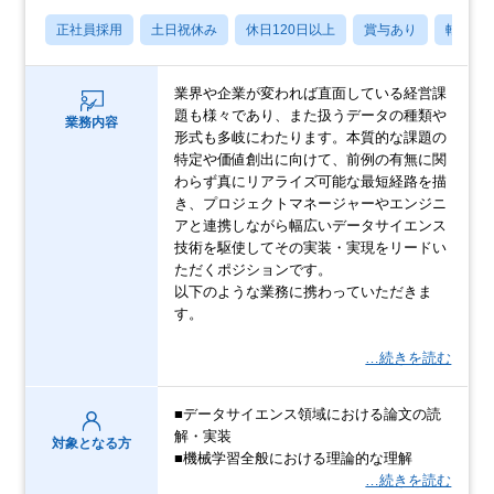
正社員採用
土日祝休み
休日120日以上
賞与あり
転勤な
業界や企業が変われば直面している経営課
題も様々であり、また扱うデータの種類や
業務内容
形式も多岐にわたります。本質的な課題の
特定や価値創出に向けて、前例の有無に関
わらず真にリアライズ可能な最短経路を描
き、プロジェクトマネージャーやエンジニ
アと連携しながら幅広いデータサイエンス
技術を駆使してその実装・実現をリードい
ただくポジションです。
以下のような業務に携わっていただきま
す。
…続きを読む
■データサイエンス領域における論文の読
解・実装
対象となる方
■機械学習全般における理論的な理解
…続きを読む