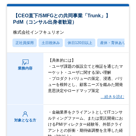
【CEO直下/SMFGとの共同事業「Trunk」】
PdM（コンサル出身者歓迎）
株式会社インフキュリオン
正社員採用
土日祝休み
休日120日以上
産休・育休あり
【具体的には】
・ユーザ課題の仮設立てと検証を通じたマ
業務内容
ーケット・ユーザに関する深い理解
・プロダクトバリューの策定、浸透、バリ
ューを根幹とし、顧客ニーズを鑑みた開発
意思決定やロードマップ策定
…続きを読む
・金融業界をクライアントとしてITコンサ
ルティングファーム、または受託開発にお
対象となる方
けるPM/ディレクター経験等、外部クライ
アントとの折衝・期待値調整を主導した経