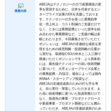
ABEJAはテクノロジーの力で産業構造の変
革を実現するために、日本を代表するエン
業務内容
タープライズ企業のDXを支援しておりま
す。テクノロジーの力を使った業務効率
化・売上向上・コスト削減のご支援だけで
なく、ときには業務提携といった資本を組
み合わせた事業開発など、ご支援の幅は多
岐にわたります。今回募集させていただく
ポジションは、ABEJAの非連続な成長を実
現するための経営戦略・投資戦略の立案か
ら実行を、取締役CSOの外木と二人三脚で
推進いただくポジションです。より具体的
には、最先端テクノロジーの深い技術理解
に基づいて、大手エンタープライズ企業と
の業務提携・JV設立、場合によっては国内
外M&A・スタートアップ投資など、
ABEJAの非連続成長のための打ち手を考
え、自ら実行・実装していただきます。ま
た高い技術理解に基づいた投資実務だけで
なく、投資先の事業・プロダクトグロース
や新規事業・プロダクト開発などにも携わ
っていただき、ABEJAの非連続成長のため