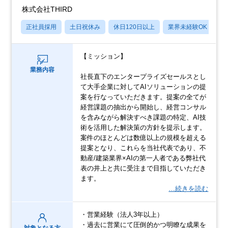
株式会社THIRD
正社員採用
土日祝休み
休日120日以上
業界未経験OK
月
【ミッション】
業務内容
社長直下のエンタープライズセールスとし
て大手企業に対してAIソリューションの提
案を行なっていただきます。提案の全てが
経営課題の抽出から開始し、経営コンサル
を含みながら解決すべき課題の特定、AI技
術を活用した解決策の方針を提示します。
案件のほとんどは数億以上の規模を超える
提案となり、これらを当社代表であり、不
動産/建築業界×AIの第一人者である弊社代
表の井上と共に受注まで目指していただき
ます。
…続きを読む
・営業経験（法人3年以上）
・過去に営業にて圧倒的かつ明瞭な成果を