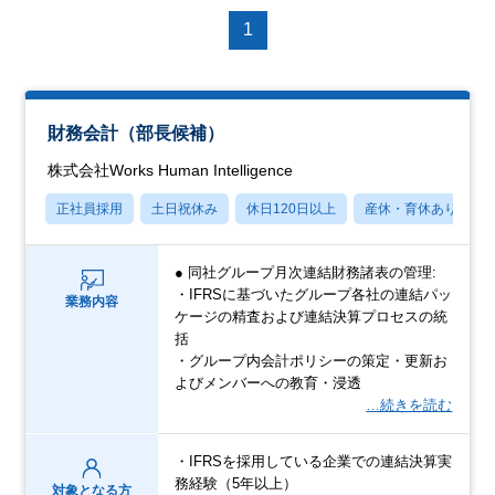
1
財務会計（部長候補）
株式会社Works Human Intelligence
正社員採用
土日祝休み
休日120日以上
産休・育休あり
● 同社グループ月次連結財務諸表の管理:
・IFRSに基づいたグループ各社の連結パッ
業務内容
ケージの精査および連結決算プロセスの統
括
・グループ内会計ポリシーの策定・更新お
よびメンバーへの教育・浸透
…続きを読む
・IFRSを採用している企業での連結決算実
務経験（5年以上）
対象となる方