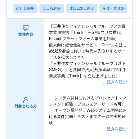
正社員採用
土日祝休み
休日120日以上
産休・育休あり
【三井住友フィナンシャルグループとの資
本業務提携「Trunk」ーSMB向け次世代
業務内容
Fintechプラットフォーム事業を始動】
個人向け総合金融サービス「Olive」をはじ
め決済領域において時代を先取りするサー
ビスを拡大してきた
「三井住友フィナンシャルグループ（以下
SMFG）」と共同で法人決済/金融に関する
新規事業【Trunk】を立ち上げました。
…続きを読む
・ システム開発におけるプロジェクトマネ
ジメント経験（プロジェクトリードも可）
対象となる方
・ オープン系開発、Webシステム開発にお
ける要件定義～テストまでの一連の実務経
験
…続きを読む