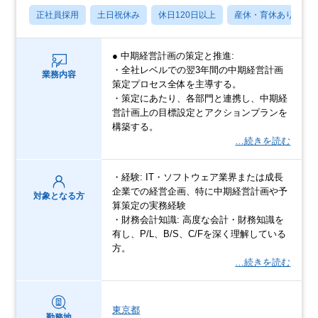
正社員採用
土日祝休み
休日120日以上
産休・育休あり
● 中期経営計画の策定と推進:
・全社レベルでの翌3年間の中期経営計画
業務内容
策定プロセス全体を主導する。
・策定にあたり、各部門と連携し、中期経
営計画上の目標設定とアクションプランを
構築する。
…続きを読む
・経験: IT・ソフトウェア業界または成長
企業での経営企画、特に中期経営計画や予
対象となる方
算策定の実務経験
・財務会計知識: 高度な会計・財務知識を
有し、P/L、B/S、C/Fを深く理解している
方。
…続きを読む
東京都
勤務地