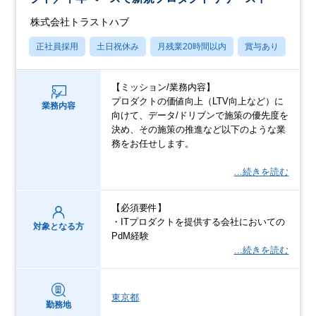
株式会社トラストハブ
正社員採用
土日祝休み
月残業20時間以内
賞与あり
転勤
【ミッション/業務内容】
プロダクトの価値向上（LTV向上など）に
業務内容
向けて、データ/ドリブンで施策の優先度を
決め、その施策の推進など以下のような業
務をお任せします。
…続きを読む
【必須要件】
・ITプロダクトを提供する会社においての
対象となる方
PdM経験
…続きを読む
東京都
勤務地