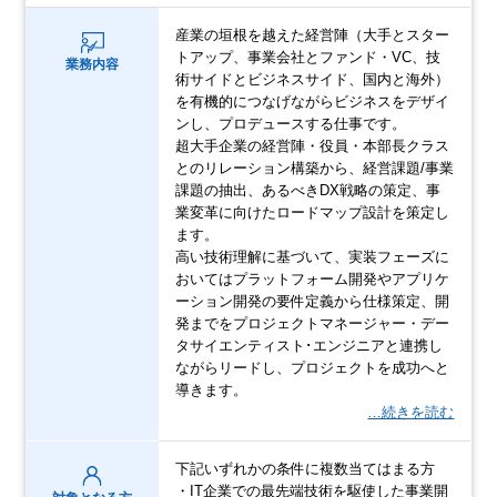
産業の垣根を越えた経営陣（大手とスター
トアップ、事業会社とファンド・VC、技
業務内容
術サイドとビジネスサイド、国内と海外）
を有機的につなげながらビジネスをデザイ
ンし、プロデュースする仕事です。
超大手企業の経営陣・役員・本部長クラス
とのリレーション構築から、経営課題/事業
課題の抽出、あるべきDX戦略の策定、事
業変革に向けたロードマップ設計を策定し
ます。
高い技術理解に基づいて、実装フェーズに
おいてはプラットフォーム開発やアプリケ
ーション開発の要件定義から仕様策定、開
発までをプロジェクトマネージャー・デー
タサイエンティスト･エンジニアと連携し
ながらリードし、プロジェクトを成功へと
導きます。
…続きを読む
下記いずれかの条件に複数当てはまる方
・IT企業での最先端技術を駆使した事業開