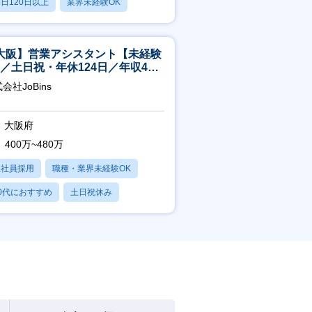
日120日以上
業界未経験OK
残業20時間以内
大阪】営業アシスタント【未経験
K／土日祝・年休124日／年収400
～／転勤なし】
会社JoBins
大阪府
400万~480万
正社員採用
職種・業界未経験OK
0代におすすめ
土日祝休み
日120日以上