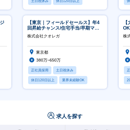
土日祝休み
休日120日以上
休
産休・育休あり
月
ージ
【東京｜フィールドセールス】年4
【
回昇給チャンス/住宅手当/早期マネ
O
ジメント機会あり！
万
株式会社クオレガ
株式
東京都
380万~650万
正社員採用
土日祝休み
休日120日以上
業界未経験OK
2
産休・育休あり
休
求人を探す