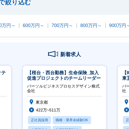
で絞り込む
00万円～
600万円～
700万円～
800万円～
900万円
新着求人
ケテ
【桜台・西台勤務】生命保険_加入
【
促進プロジェクトのチームリーダー
東
／
パーソルビジネスプロセスデザイン株式
パ
会社
社
東京都
422万~511万
正社員採用
職種・業界未経験OK