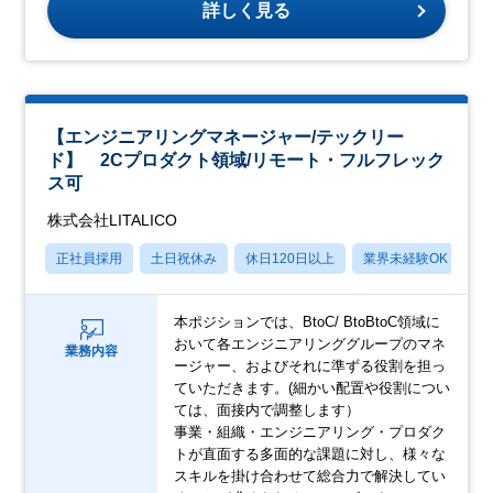
詳しく見る
【エンジニアリングマネージャー/テックリー
ド】 2Cプロダクト領域/リモート・フルフレック
ス可
株式会社LITALICO
正社員採用
土日祝休み
休日120日以上
業界未経験OK
産
本ポジションでは、BtoC/ BtoBtoC領域に
おいて各エンジニアリンググループのマネ
業務内容
ージャー、およびそれに準ずる役割を担っ
ていただきます。(細かい配置や役割につい
ては、面接内で調整します）
事業・組織・エンジニアリング・プロダク
トが直面する多面的な課題に対し、様々な
スキルを掛け合わせて総合力で解決してい