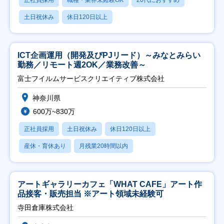
正社員採用
職種・業界未経験OK
20代におすすめ
土日祝休み
休日120日以上
ICT企画運用（開発及びPJリード）～みなとみらい
勤務／リモート週2OK／業務改善～
富士フイルムサービスクリエイティブ株式会社
神奈川県
600万~830万
正社員採用
土日祝休み
休日120日以上
産休・育休あり
月残業20時間以内
アートギャラリーカフェ「WHAT CAFE」アート作
品接客・販売担当 ※アート領域未経験可
寺田倉庫株式会社