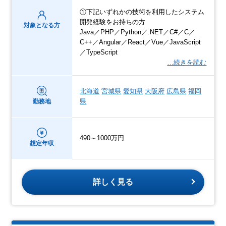
①下記いずれかの技術を利用したシステム
開発経験をお持ちの方
対象となる方
Java／PHP／Python／.NET／C#／C／
C++／Angular／React／Vue／JavaScript
／TypeScript
…続きを読む
北海道
宮城県
愛知県
大阪府
広島県
福岡
県
勤務地
490～1000万円
想定年収
詳しく見る