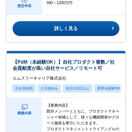
500～1200万円
想定年収
詳しく見る
【PdM（未経験OK）】自社プロダクト複数／社
会貢献度が高い自社サービス／リモート可
エムスリーキャリア株式会社
正社員採用
土日祝休み
休日120日以上
業界未経験OK
産
【業務内容】
既存メンバーとともに、プロダクトマネー
業務内容
ジャー候補として、様々な機能開発やグロ
ース施策を牽引いただきます。
プロダクトマネジメントトライアングルの