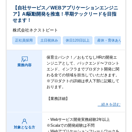
【自社サービス／WEBアプリケーションエンジニ
ア】AI駆動開発を推進！早期テックリードを目指
せます！
株式会社ネクストビート
正社員採用
土日祝休み
休日120日以上
産休・育休あり
保育士バンク！／おもてなしHRの開発エ
ンジニアとして、バックエンド〜フロント
業務内容
エンド、インフラまでプロダクト開発に関
わる全ての領域を担当していただきます。
※プロダクトの詳細は求人下部に記載して
おります。
【業務詳細】
…続きを読む
・Webサービス開発実務経験2年以上
※Scalaでの開発経験は不問
対象となる方
・Webアプリケーションフレームワークを