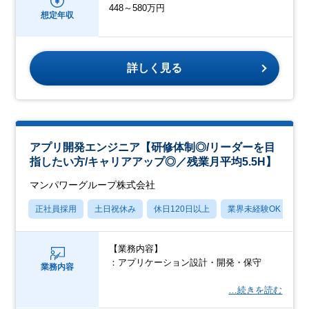
448～580万円
想定年収
詳しく見る
アプリ開発エンジニア【研修体制◎/リーダーを目
指したい方/キャリアアップ◎／残業月平均5.5H】
マンパワーグループ株式会社
正社員採用
土日祝休み
休日120日以上
業界未経験OK
産
【業務内容】
：アプリケーション設計・開発・保守
業務内容
…続きを読む