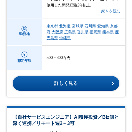
使用した開発経験2年以上
…続きを読む
東京都
北海道
宮城県
石川県
愛知県
京都
府
大阪府
広島県
香川県
福岡県
熊本県
鹿
勤務地
児島県
沖縄県
500～800万円
想定年収
詳しく見る
【自社サービスエンジニア】AI積極投資／Biz側と
深く連携／リモート週2～3可