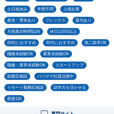
土日祝休み
学歴不問
上場企業
産休・育休あり
フレックス
賞与あり
月残業20時間以内
休日120日以上
20代におすすめ
30代におすすめ
第二新卒OK
職種未経験OK
業界未経験OK
職種・業界未経験OK
スタートアップ
副業応相談
パパママ社員活躍中
リモート勤務応相談
語学力を活かせる
面接1回
専門サイト