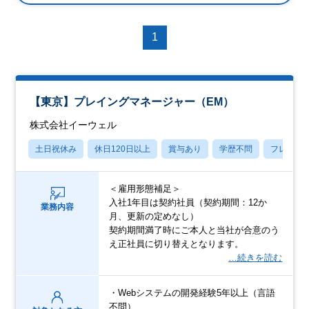
1
【東京】プレイングマネージャー（EM）
株式会社イーウェル
土日祝休み
休日120日以上
賞与あり
学歴不問
フレック
＜雇用形態補足＞
入社1年目は契約社員（契約期間：12か
業務内容
月、更新の定めなし）
契約期間満了時にご本人と当社が合意のう
え正社員に切り替えとなります。
…続きを読む
・Webシステムの開発経験5年以上（言語
不問）