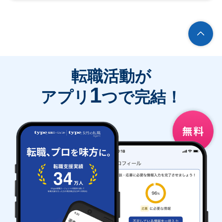
転職活動が
1
アプリ
つで完結！