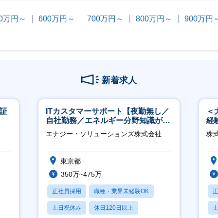
00万円～
600万円～
700万円～
800万円～
900万円
新着求人
東証
ITカスタマーサポート【夜勤無し／
＜
自社勤務／エネルギー分野知識が身
経
につきます】
ホ
エナジー・ソリューションズ株式会社
株
祝
東京都
350万~475万
正社員採用
職種・業界未経験OK
土日祝休み
休日120日以上