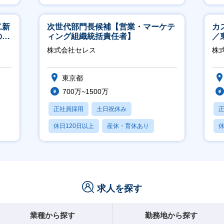
産休・育休あり
二新
次世代部門長候補【営業・マーケテ
カ
のマ
ィング組織統括責任者】
／
修充
株式会社セレス
株式
東京都
700万~1500万
正社員採用
土日祝休み
休日120日以上
産休・育休あり
休
賞与あり
月
求人を探す
業種から探す
勤務地から探す