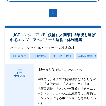
1
【ICTエンジニア（PL候補）／関東】5年後も選ば
れるエンジニアへ／チーム運営・体制構築
パーソルエクセルHRパートナーズ株式会社
正社員採用
土日祝休み
休日120日以上
業界未経験OK
月
【5年後も選ばれるエンジニアへ】
業務内容
当社では、今までの開発経験を活かしなが
ら、「要件定義」「プロジェクト推進」
「顧客調整」「メンバー育成」「チームマ
ネジメント」といった上流業務に段階的に
チャレンジできるポジションを募集してい
ます。