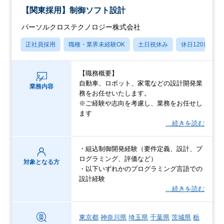
【関東採用】制御ソフト設計
パーソルクロステクノロジー株式会社
正社員採用
職種・業界未経験OK
土日祝休み
休日120日以上
【職務概要】
自動車、ロボット、家電などの設計開発業
業務内容
務をお任せいたします。
※ご経験や志向を考慮し、業務をお任せし
ます
…続きを読む
・組込制御開発経験（要件定義、設計、プ
ログラミング、評価など）
対象となる方
・以下いずれかのプログラミング言語での
設計経験
…続きを読む
東京都
神奈川県
埼玉県
千葉県
茨城県
栃