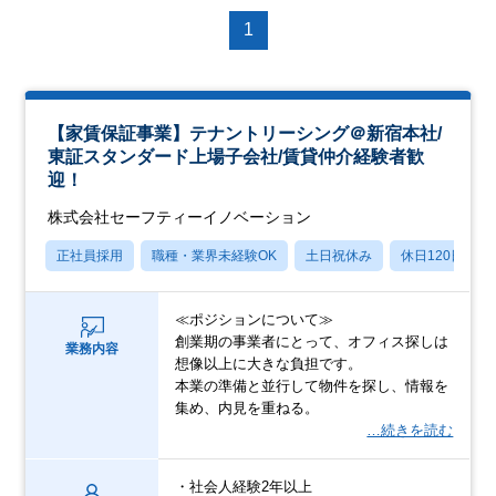
1
【家賃保証事業】テナントリーシング＠新宿本社/
東証スタンダード上場子会社/賃貸仲介経験者歓
迎！
株式会社セーフティーイノベーション
正社員採用
職種・業界未経験OK
土日祝休み
休日120日以上
≪ポジションについて≫
創業期の事業者にとって、オフィス探しは
業務内容
想像以上に大きな負担です。
本業の準備と並行して物件を探し、情報を
集め、内見を重ねる。
…続きを読む
・社会人経験2年以上