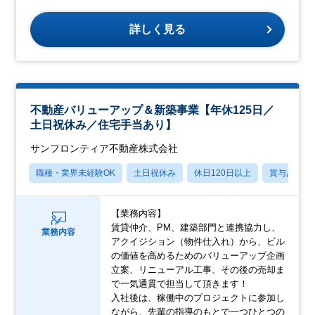
詳しく見る
不動産バリューアップ＆新築事業【年休125日／
土日祝休み／住宅手当あり】
サンフロンティア不動産株式会社
職種・業界未経験OK
土日祝休み
休日120日以上
賞与あり
【業務内容】
賃貸仲介、PM、建築部門と連携協力し、
業務内容
アクイジション（物件仕入れ）から、ビル
の価値を高めるためのバリューアップ企画
立案、リニューアル工事、その後の売却ま
で一気通貫で担当して頂きます！
入社後は、稼働中のプロジェクトに参加し
ながら、先輩の指導のもとで一つひとつの