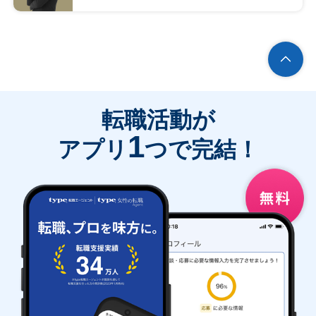
転職活動が
1
アプリ
つで完結！