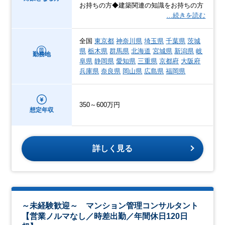
お持ちの方◆建築関連の知識をお持ちの方
…続きを読む
全国
東京都
神奈川県
埼玉県
千葉県
茨城
県
栃木県
群馬県
北海道
宮城県
新潟県
岐
勤務地
阜県
静岡県
愛知県
三重県
京都府
大阪府
兵庫県
奈良県
岡山県
広島県
福岡県
350～600万円
想定年収
詳しく見る
～未経験歓迎～ マンション管理コンサルタント
【営業ノルマなし／時差出勤／年間休日120日