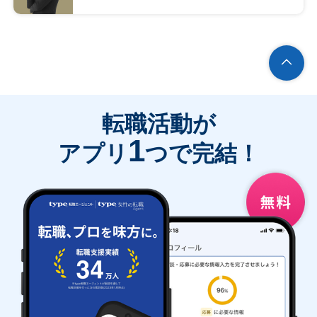
転職活動が
1
アプリ
つで完結！