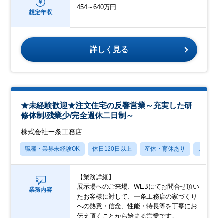
454～640万円
想定年収
詳しく見る
★未経験歓迎★注文住宅の反響営業～充実した研
修体制/残業少/完全週休二日制～
株式会社一条工務店
職種・業界未経験OK
休日120日以上
産休・育休あり
月残業
【業務詳細】
展示場へのご来場、WEBにてお問合せ頂い
業務内容
たお客様に対して、一条工務店の家づくり
への熱意・信念、性能・特長等を丁寧にお
伝え頂くことから始まる営業です。