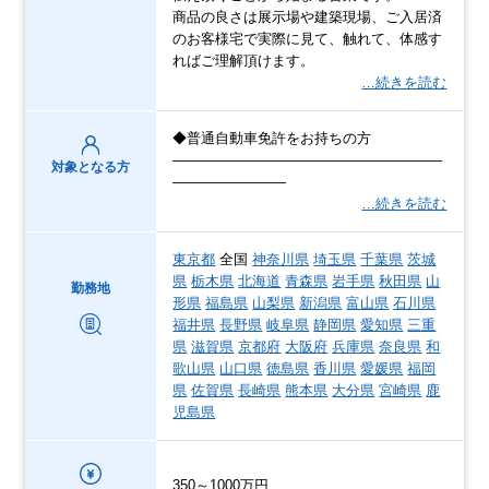
商品の良さは展示場や建築現場、ご入居済
のお客様宅で実際に見て、触れて、体感す
ればご理解頂けます。
…続きを読む
◆普通自動車免許をお持ちの方
―――――――――――――――――――
対象となる方
――――――――
…続きを読む
東京都
全国
神奈川県
埼玉県
千葉県
茨城
県
栃木県
北海道
青森県
岩手県
秋田県
山
勤務地
形県
福島県
山梨県
新潟県
富山県
石川県
福井県
長野県
岐阜県
静岡県
愛知県
三重
県
滋賀県
京都府
大阪府
兵庫県
奈良県
和
歌山県
山口県
徳島県
香川県
愛媛県
福岡
県
佐賀県
長崎県
熊本県
大分県
宮崎県
鹿
児島県
350～1000万円