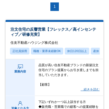
1
注文住宅の反響営業【フレックス／高インセンテ
ィブ／研修充実】
住友不動産ハウジング株式会社
正社員採用
職種・業界未経験OK
休日120日以上
産休・育休
品質が高い住友不動産ブランドの新築注文
住宅のプラン提案からお引き渡しまでを担
業務内容
当していただきます。
【顧客】
…続きを読む
下記いずれか一つ以上該当する方
◆販売職・営業職での顧客への提案経験を
対象となる方