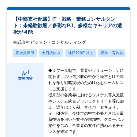
【中部支社配属】IT・戦略・業務コンサルタン
ト：未経験歓迎／多彩なPJ、多様なキャリアの選
択が可能
株式会社ビジョン・コンサルティング
正社員採用
土日祝休み
休日120日以上
産休・育休あり
◆１プール制で、業界やソリューションに
問わず、広い選択肢の中から経営とITの流
業務内容
れを作り戦略実現のためIT化をシームレス
にご支援します。
従来型の各業界におけるシステム導入支援
やシステム統合プロジェクトリード等に加
え、近年はよりAI、サイバーセキュリテ
ィ、RPA等、今後世の中で必要とされる最
新技術を用いた案件が増加中。グローバル
案件を含め、全業界の案件に携われるチャ
ンスが豊富です。