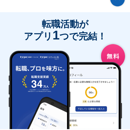
転職活動が
1
アプリ
つで完結！