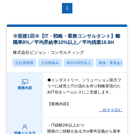
1
※面接1回※【IT・戦略・業務コンサルタント】離
職率8%／平均昇給率10%以上／平均残業16.6H
株式会社ビジョン・コンサルティング
正社員採用
土日祝休み
休日120日以上
産休・育休あり
◆インダストリー、ソリューション双方フ
リーに経営とITの流れを作り戦略実現のた
業務内容
めIT化をシームレスにご支援します。
【業務内容】
…続きを読む
・IT経験2年以上かつ
開発のご経験がある方or要件定義から基本
対象となる方