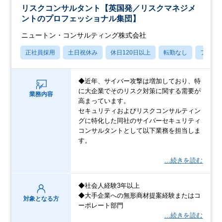
リスクコンサルタント【英国発／リスクマネジメ
ントのプロフェッショナル集団】
ニュートン・コンサルティング株式会社
正社員採用
土日祝休み
休日120日以上
転勤なし
フレッ
◆近年、サイバー攻撃は増加しており、特
に大企業でそのリスク対策に関する需要が
業務内容
高まっています。
セキュリティおよびリスクコンサルティン
グに特化した同社のサイバーセキュリティ
コンサルタントとして以下業務を担当しま
す。
…続きを読む
◆社会人経験3年以上
◆大手企業への無形商材提案経験またはコ
対象となる方
ーポレート部門
…続きを読む