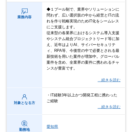
◆１プール制で、業界やソリューションに
問わず、広い選択肢の中から経営とITの流
業務内容
れを作り戦略実現のためIT化をシームレス
にご支援します。
従来型の各業界におけるシステム導入支援
やシステム統合プロジェクトリード等に加
え、近年はよりAI、サイバーセキュリテ
ィ、RPA等、今後世の中で必要とされる最
新技術を用いた案件が増加中。グローバル
案件を含め、全業界の案件に携われるチャ
ンスが豊富です。
…続きを読む
・IT経験3年以上かつ開発工程に携わった
ご経験
対象となる方
…続きを読む
愛知県
勤務地