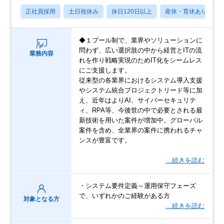
正社員採用
土日祝休み
休日120日以上
産休・育休あり
◆１プール制で、業界やソリューションに
問わず、広い選択肢の中から経営とITの流
業務内容
れを作り戦略実現のためIT化をシームレス
にご支援します。
従来型の各業界におけるシステム導入支援
やシステム統合プロジェクトリード等に加
え、近年はよりAI、サイバーセキュリテ
ィ、RPA等、今後世の中で必要とされる最
新技術を用いた案件が増加中。グローバル
案件を含め、全業界の案件に携われるチャ
ンスが豊富です。
…続きを読む
・システム要件定義～運用保守フェーズ
で、いずれかのご経験がある方
対象となる方
…続きを読む