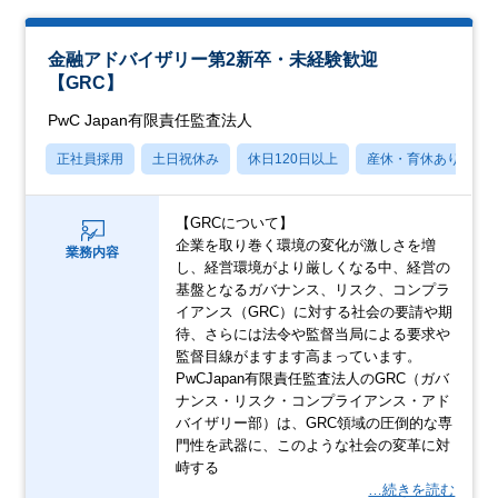
金融アドバイザリー第2新卒・未経験歓迎
【GRC】
PwC Japan有限責任監査法人
正社員採用
土日祝休み
休日120日以上
産休・育休あり
【GRCについて】
企業を取り巻く環境の変化が激しさを増
業務内容
し、経営環境がより厳しくなる中、経営の
基盤となるガバナンス、リスク、コンプラ
イアンス（GRC）に対する社会の要請や期
待、さらには法令や監督当局による要求や
監督目線がますます高まっています。
PwCJapan有限責任監査法人のGRC（ガバ
ナンス・リスク・コンプライアンス・アド
バイザリー部）は、GRC領域の圧倒的な専
門性を武器に、このような社会の変革に対
峙する
…続きを読む