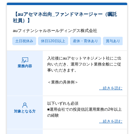
【auアセマネ出向_ファンドマネージャー（嘱託
社員）】
auフィナンシャルホールディングス株式会社
土日祝休み
休日120日以上
産休・育休あり
賞与あり
転
入社後にauアセットマネジメント社にご出
向いただき、運用フロント業務全般にご従
業務内容
事いただきます。
＜業務の具体例＞
…続きを読む
以下いずれも必須
■運用会社での投資信託運用業務の2年以上
対象となる方
の経験
…続きを読む