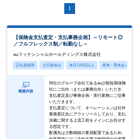
1
【保険金支払査定・支払事務企画】～リモート◎
／フルフレックス制／転勤なし～
auフィナンシャルホールディングス株式会社
正社員採用
土日祝休み
休日120日以上
産休・育休あり
同社のグループ会社であるau少額短期保険
社にご出向（または兼務出向）いただき、
業務内容
支払査定及び事務企画・実行業務にご従事
いただきます。
支払査定について、オペレーションは社外
業務委託先にアウトソースしており、支払
決裁に関する上流工程をメインにお任せす
る想定です。
配属先は少数精鋭の要員配置であるため、
中長期的にはご志向次第で他領域の企画業