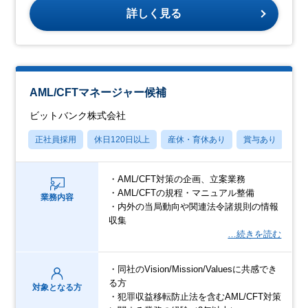
詳しく見る
AML/CFTマネージャー候補
ビットバンク株式会社
正社員採用
休日120日以上
産休・育休あり
賞与あり
転
・AML/CFT対策の企画、立案業務
・AML/CFTの規程・マニュアル整備
業務内容
・内外の当局動向や関連法令諸規則の情報
収集
…続きを読む
・同社のVision/Mission/Valuesに共感でき
る方
対象となる方
・犯罪収益移転防止法を含むAML/CFT対策