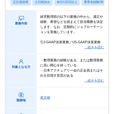
正社員採用
土日祝休み
休日120日以上
業界未経験OK
産
経営数理部の以下の業務の中から、適正や
経験、希望などを踏まえて担当職務を決定
業務内容
します。なお、定期的にジョブローテーシ
ョンを実施しています。
①J-GAAP決算業務／US-GAAP決算業務
…続きを読む
・数理業務の経験がある、または数理業務
に高い関心を持っている
対象となる方
・日本アクチュアリー会の正会員またはそ
れを目指す意思がある
…続きを読む
東京都
勤務地