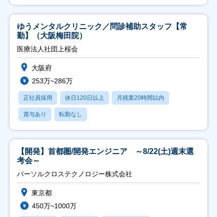
ゆうメンタルクリニック／問診補助スタッフ【常
勤】（大阪梅田院）
医療法人社団上桜会
大阪府
253万~286万
正社員採用
休日120日以上
月残業20時間以内
賞与あり
転勤なし
【開発】首都圏/開発エンジニア ～8/22(土)週末選
考会～
パーソルクロステクノロジー株式会社
東京都
450万~1000万