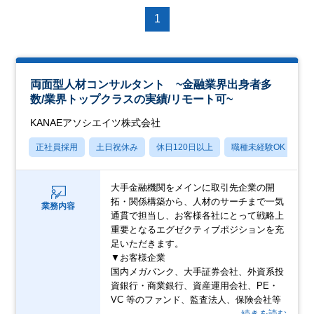
1
両面型人材コンサルタント ~金融業界出身者多
数/業界トップクラスの実績/リモート可~
KANAEアソシエイツ株式会社
正社員採用
土日祝休み
休日120日以上
職種未経験OK
賞
大手金融機関をメインに取引先企業の開
拓・関係構築から、人材のサーチまで一気
業務内容
通貫で担当し、お客様各社にとって戦略上
重要となるエグゼクティブポジションを充
足いただきます。
▼お客様企業
国内メガバンク、大手証券会社、外資系投
資銀行・商業銀行、資産運用会社、PE・
VC 等のファンド、監査法人、保険会社等
…続きを読む