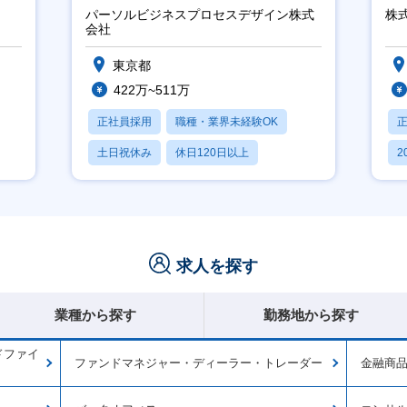
ー
パーソルビジネスプロセスデザイン株式
株
実
会社
東京都
422万~511万
正社員採用
職種・業界未経験OK
土日祝休み
休日120日以上
2
産休・育休あり
休
求人を探す
業種から探す
勤務地から探す
ドファイ
ファンドマネジャー・ディーラー・トレーダー
金融商