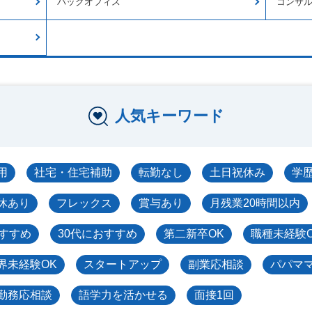
バックオフィス
コンサ
人気キーワード
用
社宅・住宅補助
転勤なし
土日祝休み
学
休あり
フレックス
賞与あり
月残業20時間以内
おすすめ
30代におすすめ
第二新卒OK
職種未経験
界未経験OK
スタートアップ
副業応相談
パパマ
勤務応相談
語学力を活かせる
面接1回