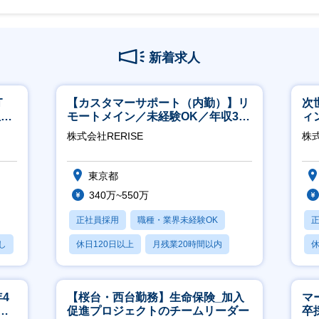
新着求人
T
【カスタマーサポート（内勤）】リ
次
担当
モートメイン／未経験OK／年収340
ィ
万～／年間休日125日
株式会社RERISE
株
東京都
340万~550万
正社員採用
職種・業界未経験OK
し
休日120日以上
月残業20時間以内
休
賞与あり
4
【桜台・西台勤務】生命保険_加入
マ
ネ
促進プロジェクトのチームリーダー
卒