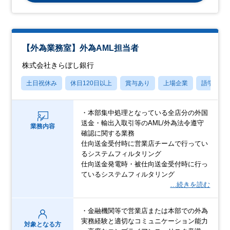
【外為業務室】外為AML担当者
株式会社きらぼし銀行
土日祝休み
休日120日以上
賞与あり
上場企業
語学力を
・本部集中処理となっている全店分の外国
送金・輸出入取引等のAML/外為法令遵守
業務内容
確認に関する業務
仕向送金受付時に営業店チームで行ってい
るシステムフィルタリング
仕向送金発電時・被仕向送金受付時に行っ
ているシステムフィルタリング
…続きを読む
・金融機関等で営業店または本部での外為
実務経験と適切なコミュニケーション能力
対象となる方