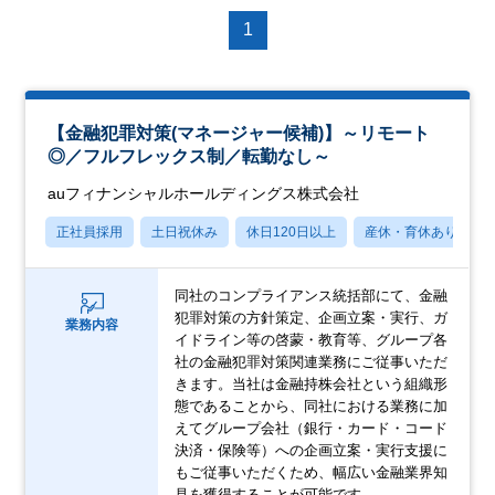
1
【金融犯罪対策(マネージャー候補)】～リモート
◎／フルフレックス制／転勤なし～
auフィナンシャルホールディングス株式会社
正社員採用
土日祝休み
休日120日以上
産休・育休あり
同社のコンプライアンス統括部にて、金融
犯罪対策の方針策定、企画立案・実行、ガ
業務内容
イドライン等の啓蒙・教育等、グループ各
社の金融犯罪対策関連業務にご従事いただ
きます。当社は金融持株会社という組織形
態であることから、同社における業務に加
えてグループ会社（銀行・カード・コード
決済・保険等）への企画立案・実行支援に
もご従事いただくため、幅広い金融業界知
見を獲得することが可能です。