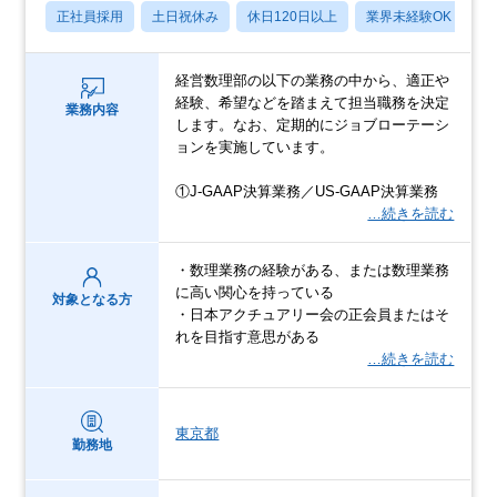
正社員採用
土日祝休み
休日120日以上
業界未経験OK
産
経営数理部の以下の業務の中から、適正や
経験、希望などを踏まえて担当職務を決定
業務内容
します。なお、定期的にジョブローテーシ
ョンを実施しています。
①J-GAAP決算業務／US-GAAP決算業務
…続きを読む
・数理業務の経験がある、または数理業務
に高い関心を持っている
対象となる方
・日本アクチュアリー会の正会員またはそ
れを目指す意思がある
…続きを読む
東京都
勤務地