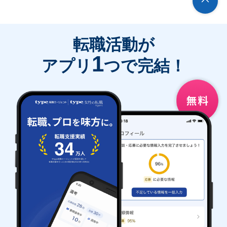
転職活動が
1
アプリ
つで完結！