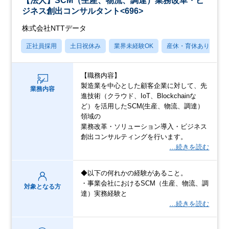
【法人】SCM（生産、物流、調達）業務改革・ビ
ジネス創出コンサルタント<696>
株式会社NTTデータ
正社員採用
土日祝休み
業界未経験OK
産休・育休あり
月
【職務内容】
製造業を中心とした顧客企業に対して、先
業務内容
進技術（クラウド、IoT、Blockchainな
ど）を活用したSCM(生産、物流、調達）
領域の
業務改革・ソリューション導入・ビジネス
創出コンサルティングを行います。
…続きを読む
◆以下の何れかの経験があること。
・事業会社におけるSCM（生産、物流、調
対象となる方
達）実務経験と
…続きを読む