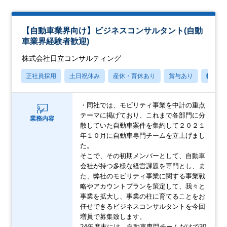
【自動車業界向け】ビジネスコンサルタント(自動
車業界経験者歓迎)
株式会社日立コンサルティング
正社員採用
土日祝休み
産休・育休あり
賞与あり
転勤な
・同社では、モビリティ事業を中計の重点
テーマに掲げており、これまで各部門に分
業務内容
散していた自動車案件を集約して２０２１
年１０月に自動車専門チームを立上げまし
た。
そこで、その初期メンバーとして、自動車
会社が持つ多様な経営課題を専門とし、ま
た、弊社のモビリティ事業に関する事業戦
略やアカウントプランを策定して、我々と
事業を拡大し、事業の柱に育てることをお
任せできるビジネスコンサルタントを今回
増員で募集致します。
24年度末には、自動車専門チームだけで30