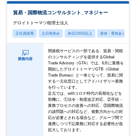
貿易・国際物流コンサルタント_マネジャー
デロイトトーマツ税理士法人
正社員採用
土日祝休み
休日120日以上
産休・育休あり
間接税サービスの一部である、貿易・関税
のコンサルティングを提供するGlobal
業務内容
Trade Advisory（GTA）では、6月に業務を
開始したデロイトトーマツGTB（Global
Trade Bureau）と一体となって、貿易に関
する一元化窓口としてアドバイザリー業務
を行っています。
足元では、withコロナ時代の長期化などを
契機に、①法令・制度改正対応、②手続・
業務プロセスの改善への対応、③国際物流
の諸問題への対応など、複数方向からの対
応が必要とされる場合など、グループ間で
連携しつつ下記業務に対応する必要性が急
拡大しております。