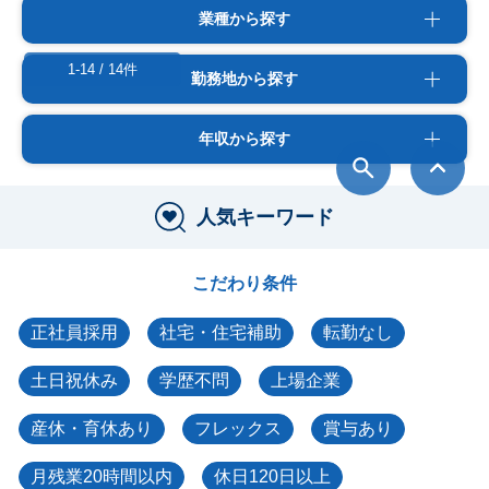
業種から探す
1-14 / 14件
勤務地から探す
年収から探す
人気キーワード
こだわり条件
正社員採用
社宅・住宅補助
転勤なし
土日祝休み
学歴不問
上場企業
産休・育休あり
フレックス
賞与あり
月残業20時間以内
休日120日以上