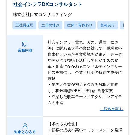
社会インフラDXコンサルタント
株式会社日立コンサルティング
正社員採用
土日祝休み
産休・育休あり
賞与あり
転勤な
社会インフラ（電気、ガス、通信、鉄道
等）に関わる大手企業に対して、脱炭素や
業務内容
自由化といった事業環境を踏まえ、データ
やデジタル技術を活用してビジネスの変
革・創造にかかわるコンサルティングサー
ビスを提供し、企業／社会の持続的成長に
貢献
・業界／企業が抱える課題を分析／洞察
し、将来構想やKPI、実行計画を立案
・立案した改革テーマ／アクションアイテ
ムの推進
…続きを読む
【求める人物像】
・顧客の成功へ高いコミットメントを発揮
対象となる方