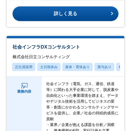
詳しく見る
社会インフラDXコンサルタント
株式会社日立コンサルティング
正社員採用
土日祝休み
産休・育休あり
賞与あり
転勤な
社会インフラ（電気、ガス、通信、鉄道
等）に関わる大手企業に対して、脱炭素や
業務内容
自由化といった事業環境を踏まえ、データ
やデジタル技術を活用してビジネスの変
革・創造にかかわるコンサルティングサー
ビスを提供し、企業／社会の持続的成長に
貢献
・業界／企業が抱える課題を分析／洞察
し、将来構想やKPI、実行計画を立案