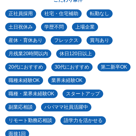
正社員採用
社宅・住宅補助
転勤なし
土日祝休み
学歴不問
上場企業
産休・育休あり
フレックス
賞与あり
月残業20時間以内
休日120日以上
20代におすすめ
30代におすすめ
第二新卒OK
職種未経験OK
業界未経験OK
職種・業界未経験OK
スタートアップ
副業応相談
パパママ社員活躍中
リモート勤務応相談
語学力を活かせる
面接1回