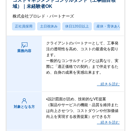
コストマネジメントコンサルタント（工事品目領
域）｜未経験者OK
株式会社プロレド・パートナーズ
正社員採用
土日祝休み
休日120日以上
産休・育休あり
クライアントのパートナーとして、工事発
注の透明性を高め、コストの最適化を図り
業務内容
ます。
一般的なコンサルティングとは異なり、実
際に「適正価格での契約」まで伴走するた
め、自身の成果を実感出来ます。
…続きを読む
•設計図面が読め、技術的なVE提案
（製品やサービスの機能・品質を維持また
対象となる方
は向上させつつ、コストダウンや付加価値
向上を実現する改善提案）ができる方
…続きを読む