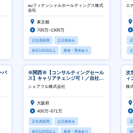
日
に
auフィナンシャルホールディングス株式
エ
会社
東京都
700万~1300万
正社員採用
土日祝休み
休日120日以上
産休・育休あり
賞与あり
ーバ
※関西※【コンサルティングセール
次
ス】キャリアチェンジ可！／自社サ
ィ
ービス『シェアフル』の営業
シェアフル株式会社
株
大阪府
400万~571万
正社員採用
土日祝休み
休日120日以上
産休・育休あり
休