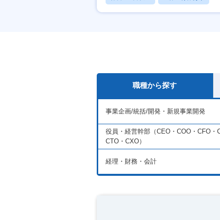
月残業20時間以内
職種から探す
事業企画/統括/開発・新規事業開発
役員・経営幹部（CEO・COO・CFO・C
CTO・CXO）
経理・財務・会計