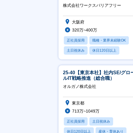
ホスピタリティ高い方歓迎／土
株式会社ワークスバリアフリー
祝】
大阪府
320万~400万
正社員採用
職種・業界未経験OK
土日祝休み
休日120日以上
産休・育休あり
25-40【東京本社】社内SE/グロ
ルIT戦略推進（総合職）
オルガノ株式会社
東京都
713万~1049万
正社員採用
土日祝休み
休日120日以上
産休・育休あり