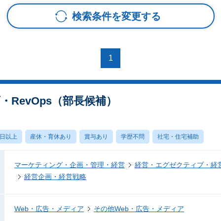
検索条件を変更する
1
画・RevOps（部長候補）
0日以上
産休・育休あり
賞与あり
学歴不問
社宅・住宅補助
マーケティング・企画・管理・経営
経営・エグゼクティブ・経営
経営企画・経営戦略
Web・広告・メディア
その他Web・広告・メディア