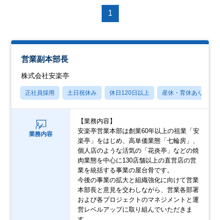
1
営業副本部長
株式会社安楽亭
正社員採用
土日祝休み
休日120日以上
産休・育休あり
【業務内容】
安楽亭営業本部は創業60年以上の祖業「安
業務内容
楽亭」をはじめ、高単価業態「七輪房」、
個人店のような活気の「花炎亭」などの焼
肉業態を中心に130店舗以上の直営店の営
業を統括する事業の屋台骨です。
今後の事業の拡大と組織強化に向けて営業
本部長と意見を交わしながら、営業各部署
および各プロジェクトのマネジメントと運
営レベルアップに取り組んでいただきま
す。