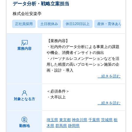
データ分析・戦略立案担当
株式会社安楽亭
正社員採用
土日祝休み
休日120日以上
産休・育休あり
【業務内容】
・社内外のデータ分析による事業上の課題
業務内容
や機会、消費者インサイトの抽出
・パーソナルレコメンデーションなどを活
用した精度の高いプロモーション施策の企
画・設計・導入
…続きを読む
＜必須条件＞
・大卒以上
対象となる方
…続きを読む
埼玉県
東京都
神奈川県
千葉県
茨城県
栃
木県
群馬県
静岡県
勤務地