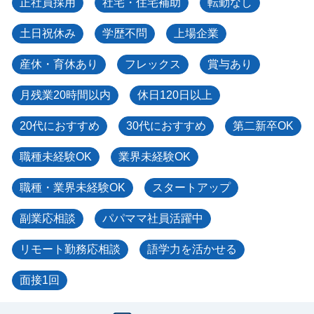
正社員採用
社宅・住宅補助
転勤なし
土日祝休み
学歴不問
上場企業
産休・育休あり
フレックス
賞与あり
月残業20時間以内
休日120日以上
20代におすすめ
30代におすすめ
第二新卒OK
職種未経験OK
業界未経験OK
職種・業界未経験OK
スタートアップ
副業応相談
パパママ社員活躍中
リモート勤務応相談
語学力を活かせる
面接1回