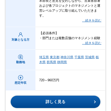
本部長と意見を交わしながら、営業各部署
および各プロジェクトのマネジメントと運
営レベルアップに取り組んでいただきま
す。
…続きを読む
【必須条件】
・部門または複数店舗のマネジメント経験
対象となる方
…続きを読む
埼玉県
東京都
神奈川県
千葉県
茨城県
栃
木県
群馬県
静岡県
勤務地
720～960万円
想定年収
詳しく見る