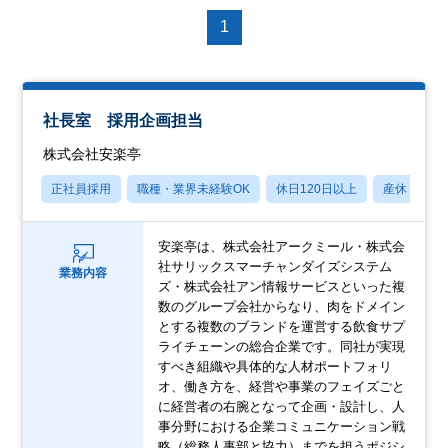
1
社長室 採用企画担当
株式会社安楽亭
正社員採用
職種・業界未経験OK
休日120日以上
産休・育休
安楽亭は、株式会社アークミール・株式会
社サリックスマーチャンダイズシステム
業務内容
ズ・株式会社アン情報サービスといった複
数のグループ会社からなり、肉をドメイン
とする複数のブランドを運営する飲食サプ
ライチェーンの総合企業です。同社が実現
すべき組織や具体的な人材ポートフォリ
オ、働き方を、経営や事業のフェイズごと
に経営者の右腕となって企画・設計し、人
事分野における企業コミュニケーション戦
略（総務人事部と協力）までを担うポジシ