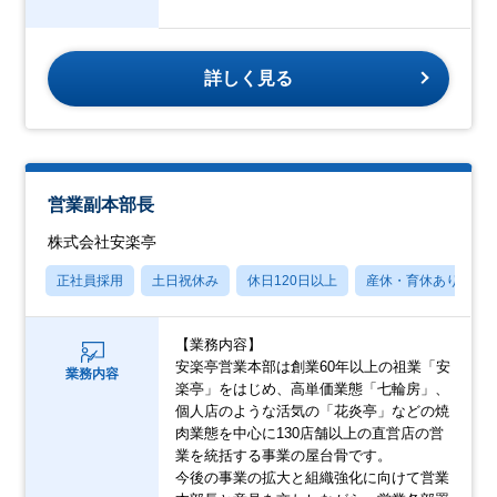
詳しく見る
営業副本部長
株式会社安楽亭
正社員採用
土日祝休み
休日120日以上
産休・育休あり
【業務内容】
安楽亭営業本部は創業60年以上の祖業「安
業務内容
楽亭」をはじめ、高単価業態「七輪房」、
個人店のような活気の「花炎亭」などの焼
肉業態を中心に130店舗以上の直営店の営
業を統括する事業の屋台骨です。
今後の事業の拡大と組織強化に向けて営業