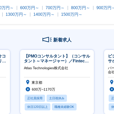
00万円～
600万円～
700万円～
800万円～
900万円
1300万円～
1400万円～
1500万円～
新着求人
介コ
【PMOコンサルタント】（コンサル
ビ
リモ
タント～マネージャー）／Fintech
サ
領域／設立5年弱で上場
力
Atlas Technologies株式会社
パ
推
会
東京都
600万~1170万
正社員採用
土日祝休み
休日120日以上
職種未経験OK
休