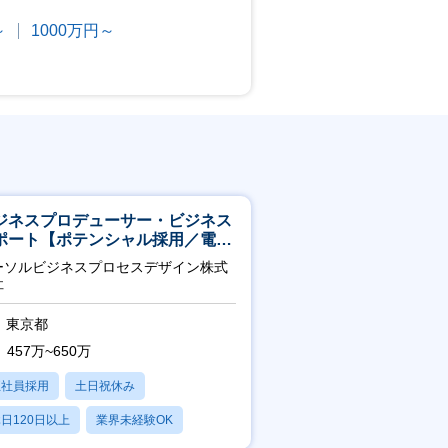
～
1000万円～
ジネスプロデューサー・ビジネス
ポート【ポテンシャル採用／電
・ガス等の民間向けプロジェクト
ーソルビジネスプロセスデザイン株式
進】
社
東京都
457万~650万
正社員採用
土日祝休み
日120日以上
業界未経験OK