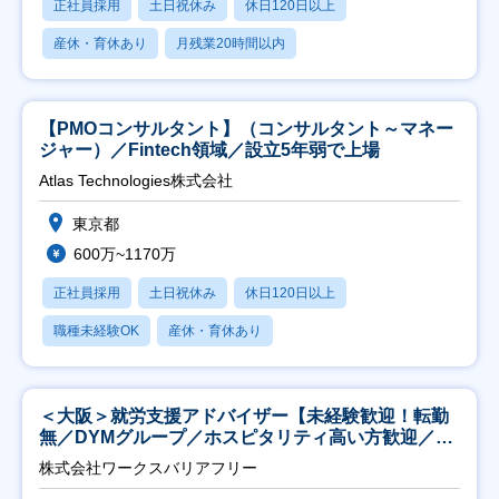
正社員採用
土日祝休み
休日120日以上
産休・育休あり
月残業20時間以内
【PMOコンサルタント】（コンサルタント～マネー
ジャー）／Fintech領域／設立5年弱で上場
Atlas Technologies株式会社
東京都
600万~1170万
正社員採用
土日祝休み
休日120日以上
職種未経験OK
産休・育休あり
＜大阪＞就労支援アドバイザー【未経験歓迎！転勤
無／DYMグループ／ホスピタリティ高い方歓迎／土
日祝】
株式会社ワークスバリアフリー