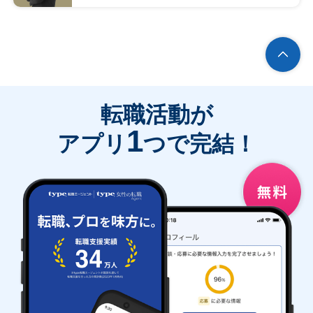
転職活動が
1
アプリ
つで完結！